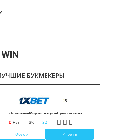
А
1WIN
ЛУЧШИЕ БУКМЕКЕРЫ
5
Лицензия
Маржа
Бонусы
Приложения
Нет
3%
32
Обзор
Играть