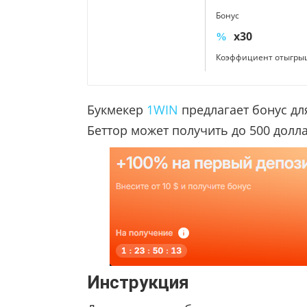
Бонус
x30
Коэффициент отыгры
Букмекер
1WIN
предлагает бонус дл
Беттор может получить до 500 долл
Инструкция