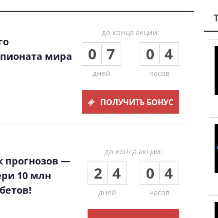
до конца акции:
го
0
7
0
4
пионата мира
дней
часов
ПОЛУЧИТЬ БОНУС
до конца акции:
к прогнозов —
2
4
0
4
ери 10 млн
бетов!
дней
часов