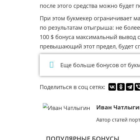
после этого средства можно будет п
При этом букмекер ограничивает м
по результатам отыгрыша: не более 
100 $ бонуса максимальный вывод со
превышающий этот предел, будет с
Еще больше бонусов от бук
Поделиться в соц сетях:
Иван Чатлыги
Автор статей порт
ПОПУЛЯРНЫЕ БОНУСЫ