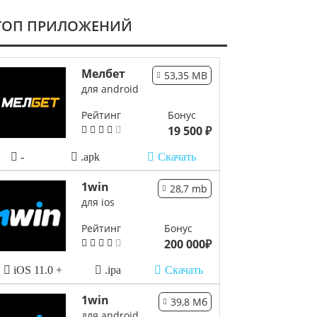
TОП ПРИЛОЖЕНИЙ
Мелбет
53,35 MB
для android
Рейтинг
Бонус
19 500 ₽
-
.apk
Скачать
1win
28,7 mb
для ios
Рейтинг
Бонус
200 000₽
iOS 11.0 +
.ipa
Скачать
1win
39,8 Мб
для android