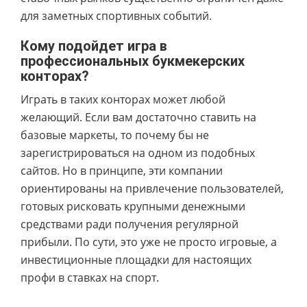
для заметных спортивных событий.
Кому подойдет игра в
профессиональных букмекерских
конторах?
Играть в таких конторах может любой
желающий. Если вам достаточно ставить на
базовые маркеты, то почему бы не
зарегистрироваться на одном из подобных
сайтов. Но в принципе, эти компании
ориентированы на привлечение пользователей,
готовых рисковать крупными денежными
средствами ради получения регулярной
прибыли. По сути, это уже не просто игровые, а
инвестиционные площадки для настоящих
профи в ставках на спорт.