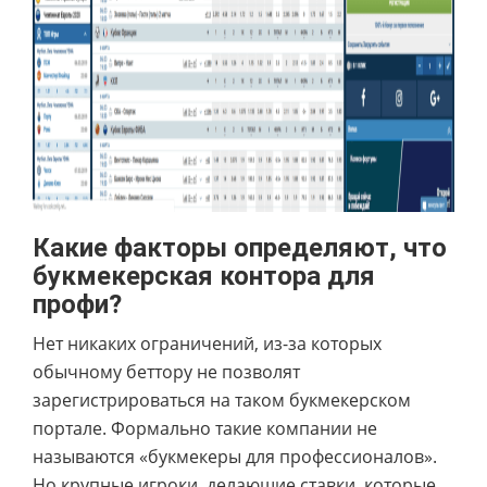
Какие факторы определяют, что
букмекерская контора для
профи?
Нет никаких ограничений, из-за которых
обычному беттору не позволят
зарегистрироваться на таком букмекерском
портале. Формально такие компании не
называются «букмекеры для профессионалов».
Но крупные игроки, делающие ставки, которые