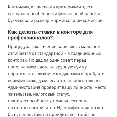
Как видим, ключевыми критериями здесь
выступают особенности финансовой работы
букмекера и размер маржинальной комиссии.
Как делать ставки в конторе для
профессионалов?
Процедура заключения пари здесь мало чем
отличается от стандартной – в традиционных
конторах. Но дадим один совет: перед
пополнением счета на крупную сумму
обратитесь в службу техподдержки и пройдите
верификацию, даже если это не обязательно.
Администрация проверит вашу личность, место
жительства, налоговый статус,
платежеспособность, принадлежность
платежных реквизитов. Идентификация может
быть непростой, но пройдите ее, чтобы не