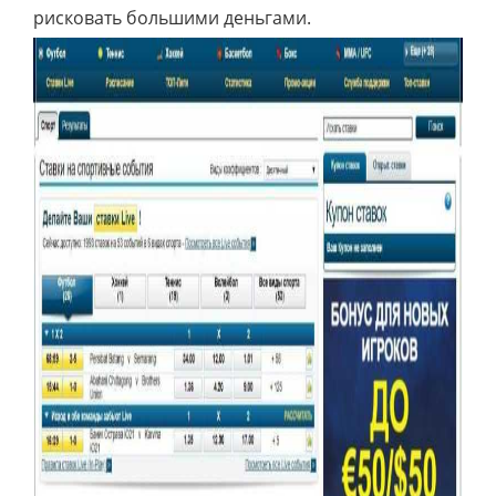
рисковать большими деньгами.