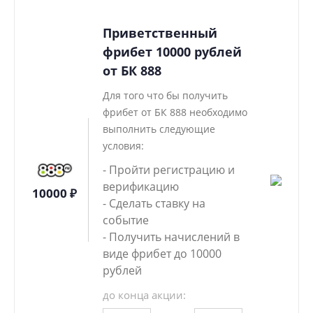
Приветственный
фрибет 10000 рублей
от БК 888
Для того что бы получить
фрибет от БК 888 необходимо
выполнить следующие
условия:
Пройти регистрацию и
верификацию
10000 ₽
Сделать ставку на
событие
Получить начислений в
виде фрибет до 10000
рублей
до конца акции: