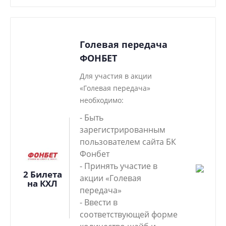
Голевая передача
ФОНБЕТ
Для участия в акции
«Голевая передача»
необходимо:
Быть
зарегистрированным
пользователем сайта БК
Фонбет
Принять участие в
2 Билета
акции «Голевая
на КХЛ
передача»
Ввести в
соответствующей форме