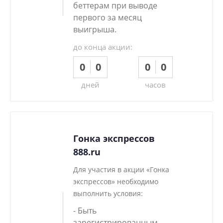
беттерам при выводе
первого за месяц
выигрыша.
до конца акции:
0
0
0
0
дней
часов
Гонка экспрессов
888.ru
Для участия в акции «Гонка
экспрессов» необходимо
выполнить условия:
Быть
зарегистрированным