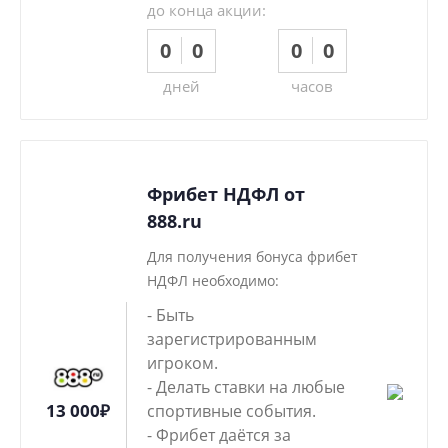
до конца акции:
0
0
0
0
дней
часов
Фрибет НДФЛ от
888.ru
Для получения бонуса фрибет
НДФЛ необходимо:
Быть
зарегистрированным
игроком.
Делать ставки на любые
13 000₽
спортивные события.
Фрибет даётся за