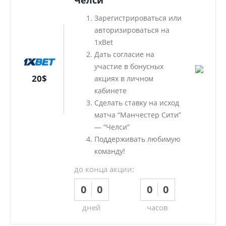
Челси
Зарегистрироваться или
авторизироваться на
1xBet
Дать согласие на
участие в бонусных
20$
акциях в личном
кабинете
Сделать ставку на исход
матча “Манчестер Сити”
— “Челси”
Поддерживать любимую
команду!
до конца акции:
0
0
0
0
дней
часов