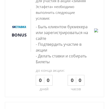
Для участия в акции «Зимняя
Эстафета» необходимо
выполнить следующие
условия:
Быть клиентом букмекера
или зарегистрироваться на
BONUS
сайте
Подтвердить участие в
акции
Делать ставки и собирать
Билеты
до конца акции:
0
0
0
0
дней
часов