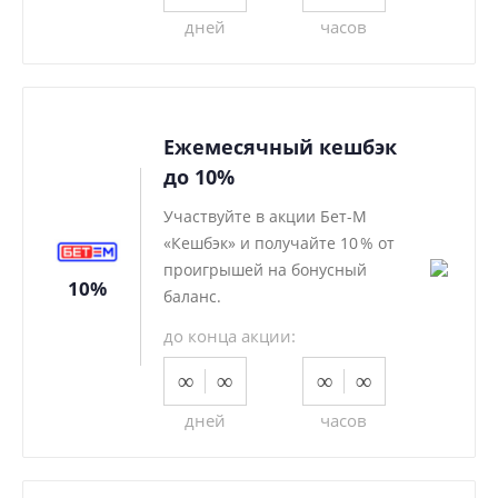
дней
часов
Ежемесячный кешбэк
до 10%
Участвуйте в акции Бет-М
«Кешбэк» и получайте 10 % от
проигрышей на бонусный
10%
баланс.
до конца акции:
∞
∞
∞
∞
дней
часов