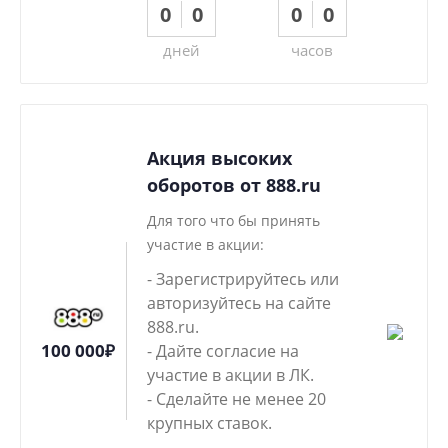
0
0
0
0
дней
часов
Акция высоких
оборотов от 888.ru
Для того что бы принять
участие в акции:
Зарегистрируйтесь или
авторизуйтесь на сайте
888.ru.
100 000₽
Дайте согласие на
участие в акции в ЛК.
Сделайте не менее 20
крупных ставок.