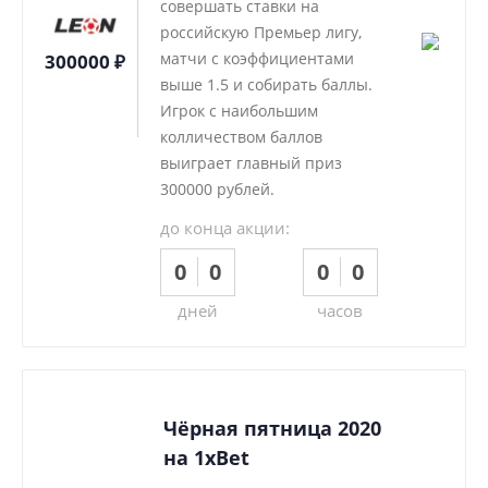
совершать ставки на
российскую Премьер лигу,
матчи с коэффициентами
300000 ₽
выше 1.5 и собирать баллы.
Игрок с наибольшим
колличеством баллов
выиграет главный приз
300000 рублей.
до конца акции:
0
0
0
0
дней
часов
Чёрная пятница 2020
на 1xBet