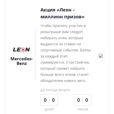
Акция «Леон –
миллион призов»
Чтобы принять участие в
розыгрыше вам следует
набирать очки, которые
выдаются за ставки на
спортивные события. Баллы
за каждый этап
Mercedes-
суммируются. Счастливчик,
Benz
который сможет набрать
больше всего очков, станет
обладателем нового авто.
до конца акции:
0
0
0
0
дней
часов