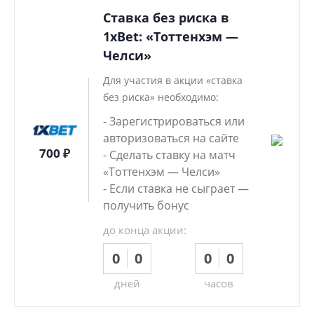
Ставка без риска в
1xBet: «Тоттенхэм —
Челси»
Для участия в акции «ставка
без риска» необходимо:
Зарегистрироваться или
авторизоваться на сайте
700 ₽
Сделать ставку на матч
«Тоттенхэм — Челси»
Если ставка не сыграет —
получить бонус
до конца акции:
0
0
0
0
дней
часов