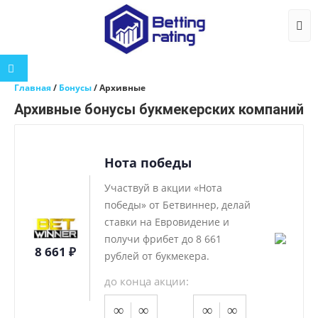
Togg
Главная
/
Бонусы
/
Архивные
Архивные бонусы букмекерских компаний
Нота победы
Участвуй в акции «Нота
победы» от Бетвиннер, делай
ставки на Евровидение и
получи фрибет до 8 661
8 661 ₽
рублей от букмекера.
до конца акции:
∞
∞
∞
∞