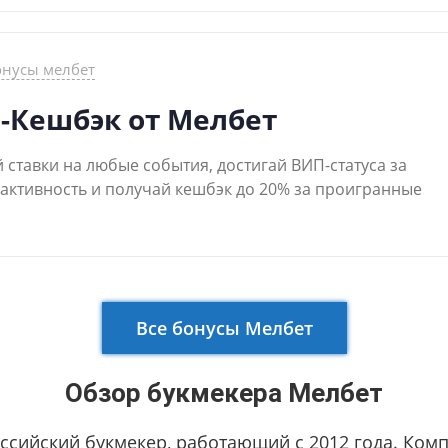
онусы мелбет
P-Кешбэк от Мелбет
 ставки на любые события, достигай ВИП-статуса за
активность и получай кешбэк до 20% за проигранные
Все бонусы Мелбет
Обзор букмекера Мелбет
сийский букмекер, работающий с 2012 года. Комп