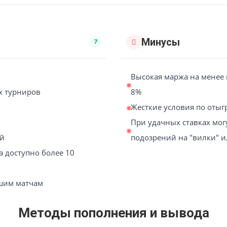
Минусы
7
Высокая маржа на менее 
х турниров
8%
Жесткие условия по оты
При удачных ставках мог
ей
подозрений на "вилки" и
 доступно более 10
дшим матчам
Методы пополнения и вывода