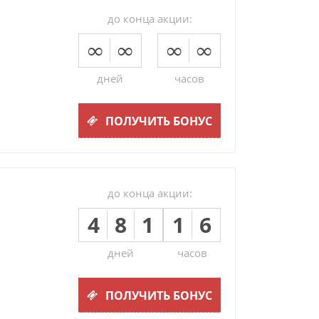
до конца акции:
∞
∞
∞
∞
дней
часов
ПОЛУЧИТЬ БОНУС
до конца акции:
4
8
1
1
6
дней
часов
ПОЛУЧИТЬ БОНУС