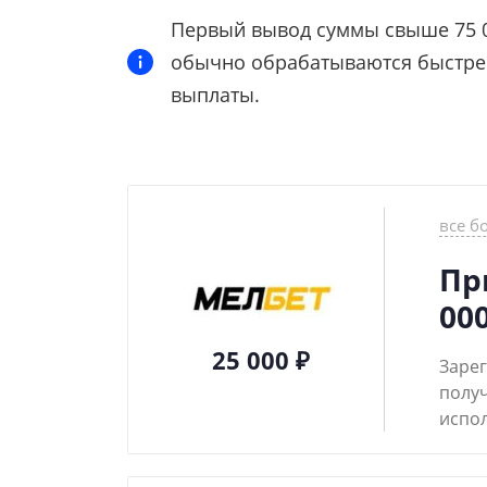
Первый вывод суммы свыше 75 00
обычно обрабатываются быстрее
выплаты.
все б
Пр
00
25 000 ₽
Зарег
получ
испол