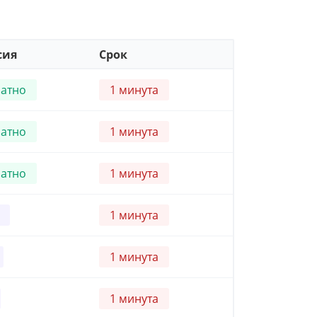
сия
Срок
латно
1 минута
латно
1 минута
латно
1 минута
1 минута
1 минута
1 минута