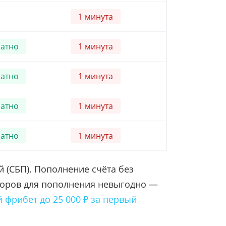
1 минута
латно
1 минута
латно
1 минута
латно
1 минута
латно
1 минута
й (СБП). Пополнение счёта без
аторов для пополнения невыгодно —
 фрибет до 25 000 ₽ за первый