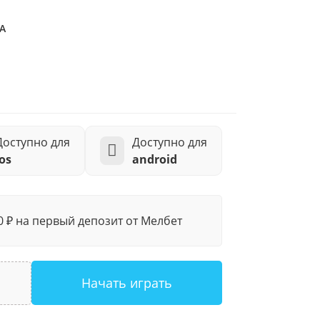
А
Доступно для
Доступно для
ios
android
0 ₽ на первый депозит от Мелбет
Начать играть