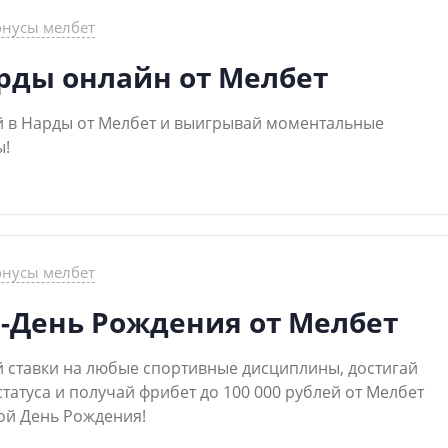
онусы мелбет
рды онлайн от Мелбет
й в Нарды от Мелбет и выигрывай моментальные
ы!
онусы мелбет
P-День Рождения от Мелбет
 ставки на любые спортивные дисциплины, достигай
татуса и получай фрибет до 100 000 рублей от Мелбет
ой День Рождения!