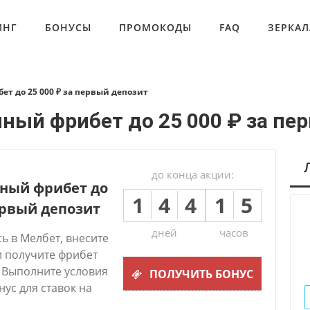
ИНГ
БОНУСЫ
ПРОМОКОДЫ
FAQ
ЗЕРКАЛ
т до 25 000 ₽ за первый депозит
ный фрибет до 25 000 ₽ за пе
до конца акции:
ный фрибет до
1
4
4
1
5
первый депозит
дней
часов
ь в Мелбет, внесите
и получите фрибет
. Выполните условия
ПОЛУЧИТЬ БОНУС
нус для ставок на