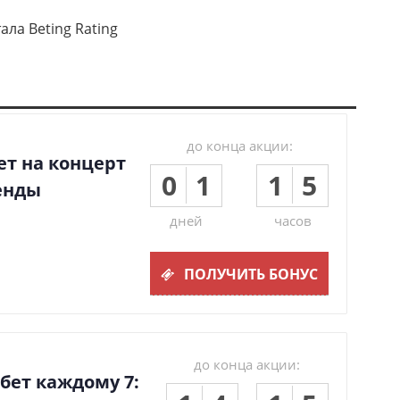
ала Beting Rating
до конца акции:
ет на концерт
0
1
1
5
енды
дней
часов
ПОЛУЧИТЬ БОНУС
до конца акции:
бет каждому 7: