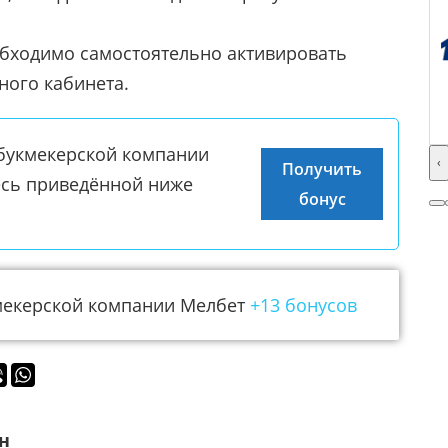
бходимо самостоятельно активировать
ного кабинета.
 букмекерской компании
‹
Получить
есь приведённой ниже
бонус
мекерской компании Мелбет
+13 бонусов
н