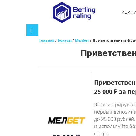
РЕЙТ
Главная
/
Бонусы
/
Мелбет
/
Приветственный фрибе
Приветствен
Приветствен
25 000 ₽ за 
Зарегистрируйтес
первый депозит 
до 25 000 рублей
и используйте бо
спорт.