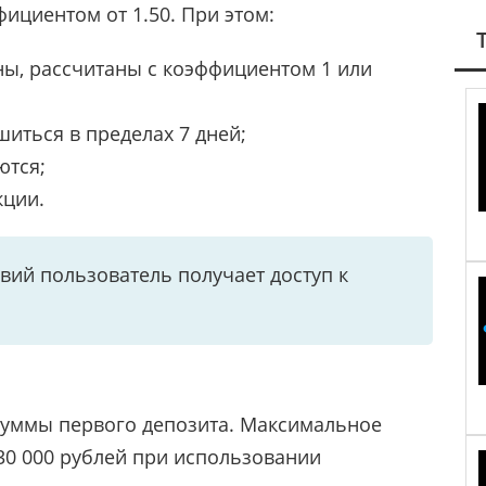
ициентом от 1.50. При этом:
ны, рассчитаны с коэффициентом 1 или
шиться в пределах 7 дней;
ются;
кции.
вий пользователь получает доступ к
 суммы первого депозита. Максимальное
 30 000 рублей при использовании