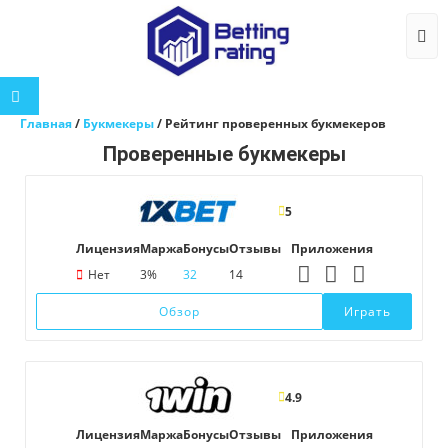
Togg
Главная
/
Букмекеры
/
Рейтинг проверенных букмекеров
Проверенные букмекеры
5
Лицензия
Маржа
Бонусы
Отзывы
Приложения
Нет
3%
32
14
Обзор
Играть
4.9
Лицензия
Маржа
Бонусы
Отзывы
Приложения