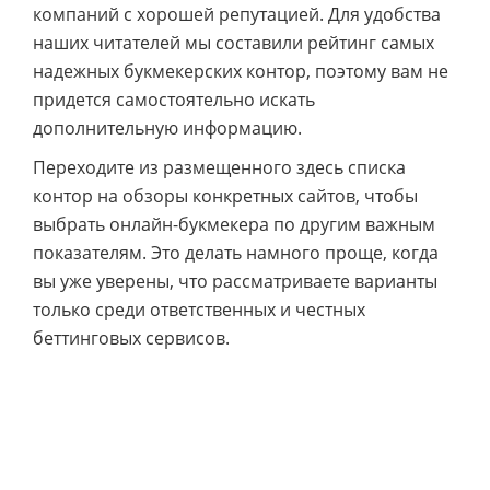
компаний с хорошей репутацией. Для удобства
наших читателей мы составили рейтинг самых
надежных букмекерских контор, поэтому вам не
придется самостоятельно искать
дополнительную информацию.
Переходите из размещенного здесь списка
контор на обзоры конкретных сайтов, чтобы
выбрать онлайн-букмекера по другим важным
показателям. Это делать намного проще, когда
вы уже уверены, что рассматриваете варианты
только среди ответственных и честных
беттинговых сервисов.