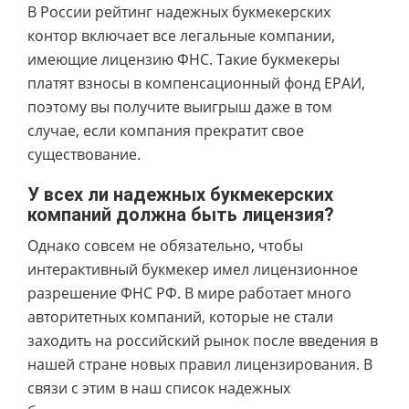
В России рейтинг надежных букмекерских
контор включает все легальные компании,
имеющие лицензию ФНС. Такие букмекеры
платят взносы в компенсационный фонд ЕРАИ,
поэтому вы получите выигрыш даже в том
случае, если компания прекратит свое
существование.
У всех ли надежных букмекерских
компаний должна быть лицензия?
Однако совсем не обязательно, чтобы
интерактивный букмекер имел лицензионное
разрешение ФНС РФ. В мире работает много
авторитетных компаний, которые не стали
заходить на российский рынок после введения в
нашей стране новых правил лицензирования. В
связи с этим в наш список надежных