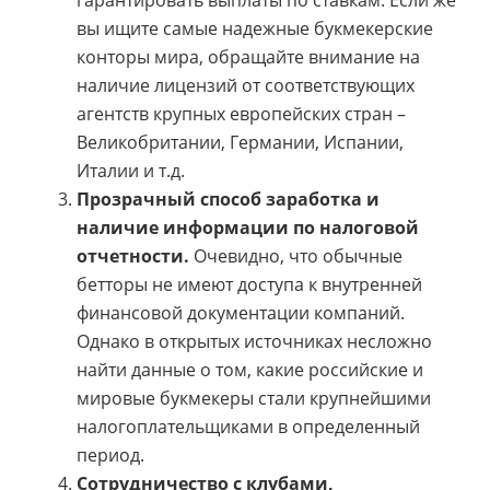
гарантировать выплаты по ставкам. Если же
вы ищите самые надежные букмекерские
конторы мира, обращайте внимание на
наличие лицензий от соответствующих
агентств крупных европейских стран –
Великобритании, Германии, Испании,
Италии и т.д.
Прозрачный способ заработка и
наличие информации по налоговой
отчетности.
Очевидно, что обычные
бетторы не имеют доступа к внутренней
финансовой документации компаний.
Однако в открытых источниках несложно
найти данные о том, какие российские и
мировые букмекеры стали крупнейшими
налогоплательщиками в определенный
период.
Сотрудничество с клубами,