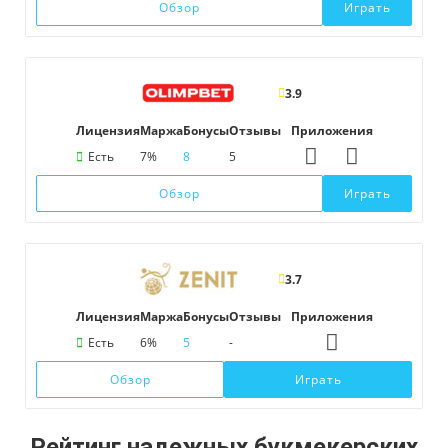
Обзор
Играть
3.9
Лицензия
Маржа
Бонусы
Отзывы
Приложения
Есть
7%
8
5
Обзор
Играть
3.7
Лицензия
Маржа
Бонусы
Отзывы
Приложения
Есть
6%
5
-
Обзор
Играть
Рейтинг надежных букмекерских