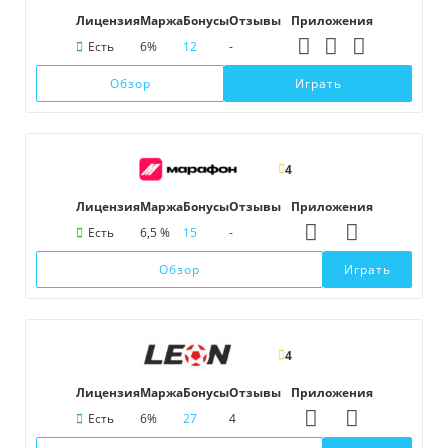
Лицензия
Маржа
Бонусы
Отзывы
Приложения
Есть
6%
12
-
Обзор
Играть
4
Лицензия
Маржа
Бонусы
Отзывы
Приложения
Есть
6,5 %
15
-
Обзор
Играть
4
Лицензия
Маржа
Бонусы
Отзывы
Приложения
Есть
6%
27
4