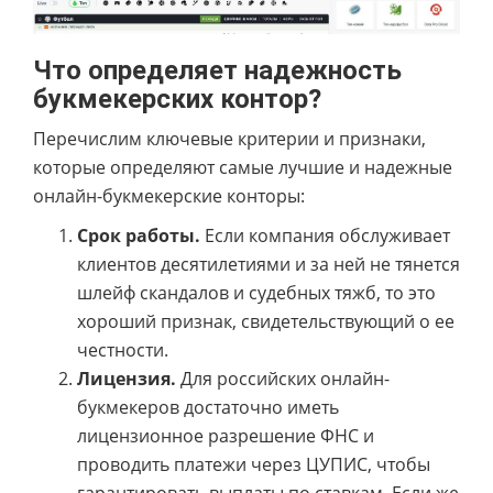
Что определяет надежность
букмекерских контор?
Перечислим ключевые критерии и признаки,
которые определяют самые лучшие и надежные
онлайн-букмекерские конторы:
Срок работы.
Если компания обслуживает
клиентов десятилетиями и за ней не тянется
шлейф скандалов и судебных тяжб, то это
хороший признак, свидетельствующий о ее
честности.
Лицензия.
Для российских онлайн-
букмекеров достаточно иметь
лицензионное разрешение ФНС и
проводить платежи через ЦУПИС, чтобы