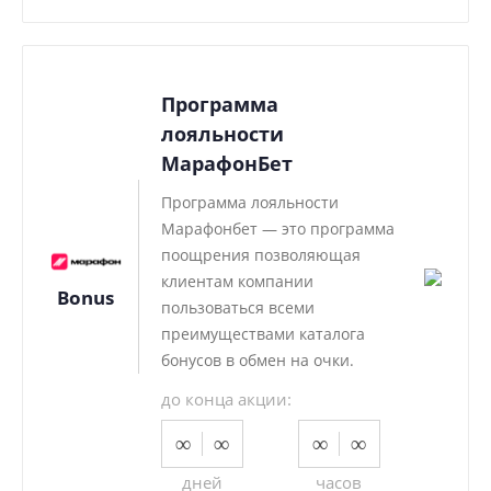
Программа
лояльности
МарафонБет
Программа лояльности
Марафонбет — это программа
поощрения позволяющая
клиентам компании
Bonus
пользоваться всеми
преимуществами каталога
бонусов в обмен на очки.
до конца акции:
∞
∞
∞
∞
дней
часов