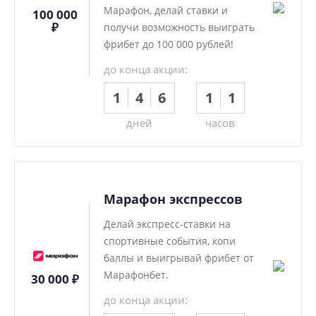
Марафон, делай ставки и
100 000
Фрибет
Бетвиннер
Эксклюзивные
Бетсити
₽
получи возможность выиграть
фрибет до 100 000 рублей!
Винлайн
Зенит
до конца акции:
Леон
Лига Ставок
1
4
6
1
1
дней
часов
Марафонбет
Мелбет
Олимп
Тенниси
Фонбет
Марафон экспрессов
Делай экспресс-ставки на
спортивные события, копи
баллы и выигрывай фрибет от
Марафонбет.
30 000 ₽
до конца акции: