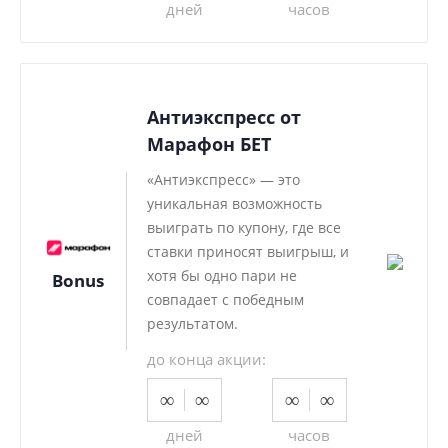
дней
часов
Антиэкспресс от
Марафон БЕТ
«Антиэкспресс» — это
уникальная возможность
выиграть по купону, где все
ставки приносят выигрыш, и
хотя бы одно пари не
Bonus
совпадает с победным
результатом.
до конца акции:
∞
∞
∞
∞
дней
часов