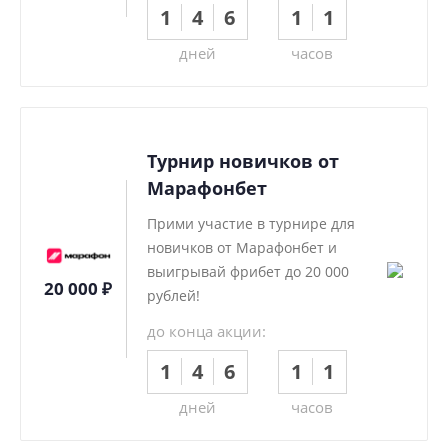
1
4
6
1
1
дней
часов
Турнир новичков от
Марафонбет
Прими участие в турнире для
новичков от Марафонбет и
выигрывай фрибет до 20 000
20 000 ₽
рублей!
до конца акции:
1
4
6
1
1
дней
часов