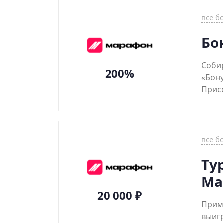
все б
Бо
Собир
200%
«Бону
Присо
все б
Ту
Ма
20 000 ₽
Прими
выигр