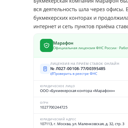
Букмекерская компания Марафон была
вся деятельность шла через офисы. 
букмекерских конторах и продолжила
интернет и сеть пунктов приёма став
Марафон
Официальная лицензия ФНС России · Работ
ЛИЦЕНЗИЯ НА ПРИЁМ СТАВОК ОНЛАЙН
№ Л027-00108-77/00395485
Проверить в реестре ФНС
ЮРИДИЧЕСКОЕ ЛИЦО
ООО «Букмекерская контора «Марафон»»
ОГРН
1027700244725
ЮРИДИЧЕСКИЙ АДРЕС
107113, г. Москва, ул. Маленковская, д. 32, стр. 3