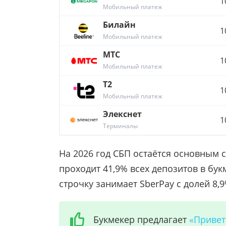
1
Мобильный платеж
Билайн
1
Мобильный платеж
МТС
1
Мобильный платеж
Т2
1
Мобильный платеж
Элекснет
1
Терминалы
На 2026 год СБП остаётся основным 
проходит 41,9% всех депозитов в бук
строчку занимает SberPay с долей 8,9
Букмекер предлагает
«Привет