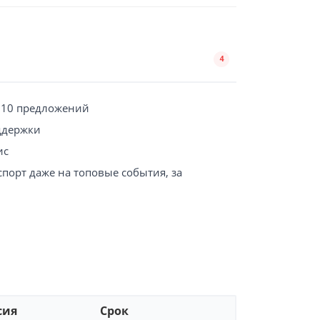
4
 10 предложений
ддержки
ис
спорт даже на топовые события, за
сия
Срок