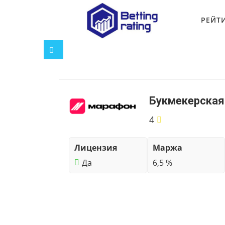
РЕЙТ
Главная
/
Букмекеры
/
Марафонбет
Букмекерская
4
Лицензия
Маржа
Да
6,5 %