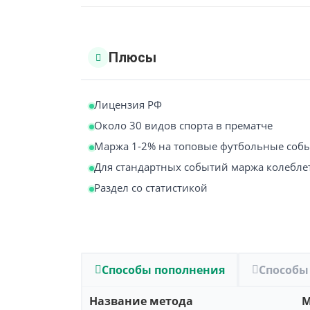
Плюсы
Лицензия РФ
Около 30 видов спорта в прематче
Маржа 1-2% на топовые футбольные соб
Для стандартных событий маржа колеблет
Раздел со статистикой
Способы пополнения
Способы
Название метода
М