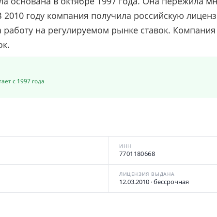
 основана в октябре 1997 года. Она пережила мно
В 2010 году компания получила российскую лицен
 работу на регулируемом рынке ставок. Компания 
ок.
ает с 1997 года
ИНН
7701180668
ЛИЦЕНЗИЯ ВЫДАНА
12.03.2010 · бессрочная