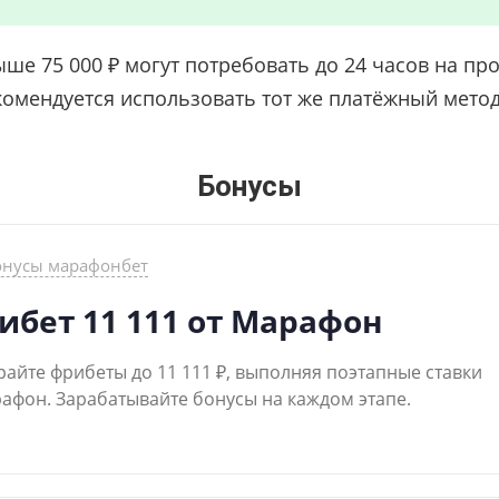
ше 75 000 ₽ могут потребовать до 24 часов на пр
комендуется использовать тот же платёжный мето
Бонусы
онусы марафонбет
ибет 11 111 от Марафон
айте фрибеты до 11 111 ₽, выполняя поэтапные ставки
афон. Зарабатывайте бонусы на каждом этапе.