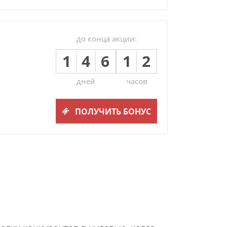
до конца акции:
1
4
6
1
2
дней
часов
ПОЛУЧИТЬ БОНУС