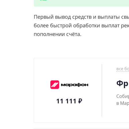
Первый вывод средств и выплаты свы
более быстрой обработки выплат ре
пополнении счёта.
все б
Фр
Собир
11 111 ₽
в Мар