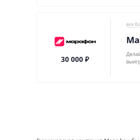
все б
Ма
Делай
30 000 ₽
выиг