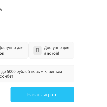
А
Доступно для
Доступно для
ios
android
 до 5000 рублей новым клиентам
фонбет
Начать играть