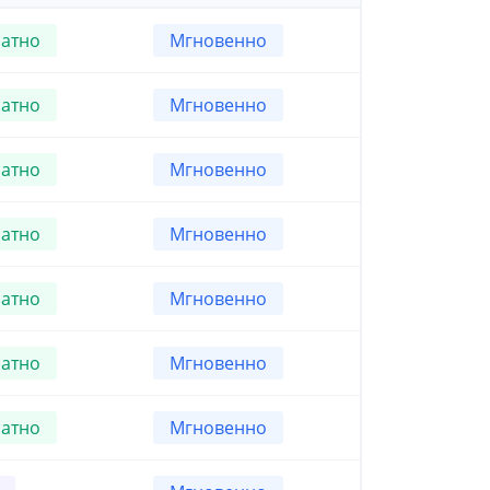
латно
Мгновенно
латно
Мгновенно
латно
Мгновенно
латно
Мгновенно
латно
Мгновенно
латно
Мгновенно
латно
Мгновенно