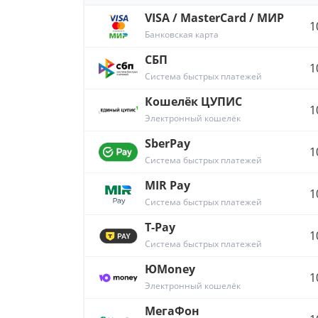
VISA / MasterCard / МИР
1
Банковская карта
СБП
1
Система быстрых платежей
Кошелёк ЦУПИС
1
Электронный кошелёк
SberPay
1
Система быстрых платежей
MIR Pay
1
Система быстрых платежей
T-Pay
1
Система быстрых платежей
ЮMoney
1
Электронный кошелёк
МегаФон