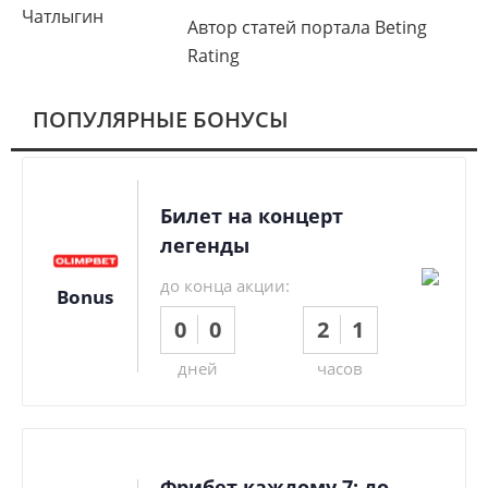
Автор статей портала Beting
Rating
ПОПУЛЯРНЫЕ БОНУСЫ
Билет на концерт
легенды
до конца акции:
Bonus
0
0
2
1
дней
часов
Фрибет каждому 7: до