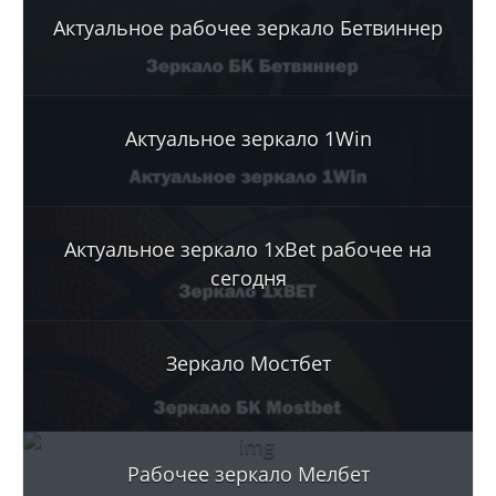
Актуальное рабочее зеркало Бетвиннер
Актуальное зеркало 1Win
Актуальное зеркало 1xBet рабочее на
сегодня
Зеркало Мостбет
Рабочее зеркало Мелбет