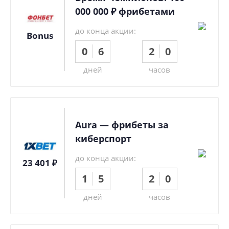
000 000 ₽ фрибетами
до конца акции:
Bonus
0
6
2
0
дней
часов
Aura — фрибеты за
киберспорт
до конца акции:
23 401 ₽
1
5
2
0
дней
часов