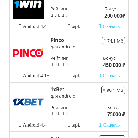
Рейтинг
Бонус
200 000₽
Android 4.4+
.apk
Скачать
Pinco
74,1 Мб
для android
Рейтинг
Бонус
450 000 ₽
Android 4.1+
.apk
Скачать
1xBet
80.1 MB
для android
Рейтинг
Бонус
75000 ₽
Android 4.4+
.apk
Скачать