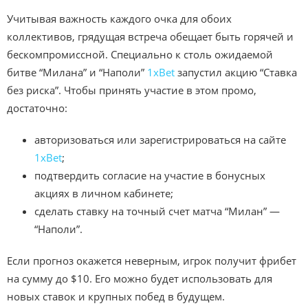
Учитывая важность каждого очка для обоих
коллективов, грядущая встреча обещает быть горячей и
бескомпромиссной. Специально к столь ожидаемой
битве “Милана” и “Наполи”
1xBet
запустил акцию “Ставка
без риска”. Чтобы принять участие в этом промо,
достаточно:
авторизоваться или зарегистрироваться на сайте
1xBet
;
подтвердить согласие на участие в бонусных
акциях в личном кабинете;
сделать ставку на точный счет матча “Милан” —
“Наполи”.
Если прогноз окажется неверным, игрок получит фрибет
на сумму до $10. Его можно будет использовать для
новых ставок и крупных побед в будущем.