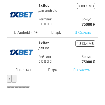
1xBet
80.1 MB
для android
Рейтинг
Бонус
75000 ₽
Android 4.4+
.apk
Скачать
1xBet
313,4 MB
для ios
Рейтинг
Бонус
75000 ₽
iOS 14+
.ipa
Скачать
‹
›