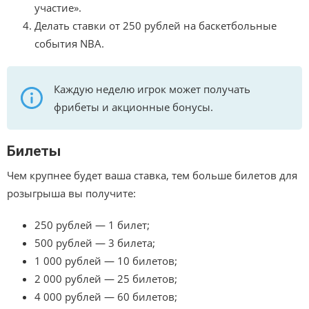
участие».
Делать ставки от 250 рублей на баскетбольные
события NBA.
Каждую неделю игрок может получать
фрибеты и акционные бонусы.
Билеты
Чем крупнее будет ваша ставка, тем больше билетов для
розыгрыша вы получите:
250 рублей — 1 билет;
500 рублей — 3 билета;
1 000 рублей — 10 билетов;
2 000 рублей — 25 билетов;
4 000 рублей — 60 билетов;