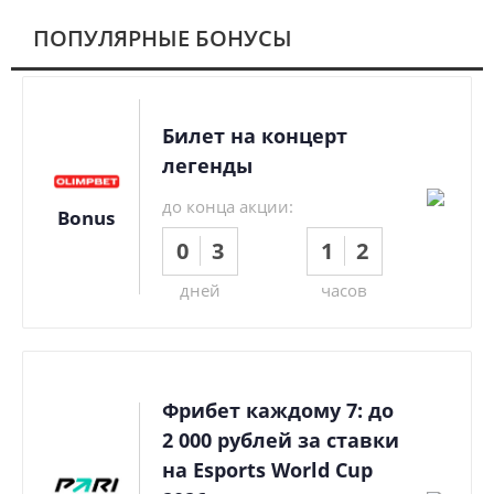
ПОПУЛЯРНЫЕ БОНУСЫ
Билет на концерт
легенды
до конца акции:
Bonus
0
3
1
2
дней
часов
Фрибет каждому 7: до
2 000 рублей за ставки
на Esports World Cup