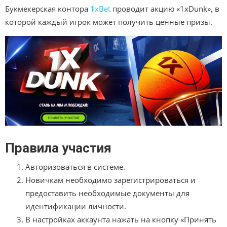
Букмекерская контора
1xBet
проводит акцию «1xDunk», в
которой каждый игрок может получить ценные призы.
Правила участия
Авторизоваться в системе.
Новичкам необходимо зарегистрироваться и
предоставить необходимые документы для
идентификации личности.
В настройках аккаунта нажать на кнопку «Принять