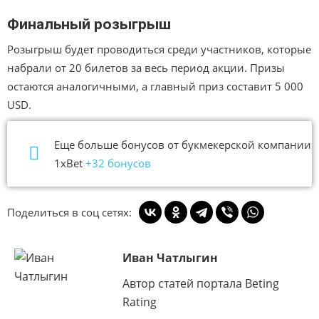
Финальный розыгрыш
Розыгрыш будет проводиться среди участников, которые
набрали от 20 билетов за весь период акции. Призы
остаются аналогичными, а главный приз составит 5 000
USD.
Еще больше бонусов от букмекерской компании
1xBet
+32 бонусов
Поделиться в соц сетях:
Иван Чатлыгин
Автор статей портала Beting
Rating