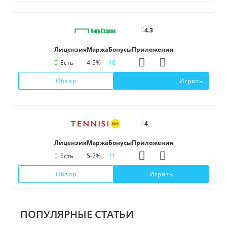
4.3
Лицензия
Маржа
Бонусы
Приложения
Есть
4-5%
16
Обзор
Играть
4
Лицензия
Маржа
Бонусы
Приложения
Есть
5-7%
11
Обзор
Играть
ПОПУЛЯРНЫЕ СТАТЬИ