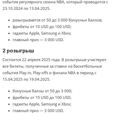
события регулярного сезона NBA, который проводится с
23.10.2024 по 13.04.2025.
разыгрывается от 50 до 3 000 бонусных баллов;
фрибеты от 10 USD до 100 USD;
гаджеты Apple, Samsung и Xbox;
главный приз — 3 000 USD.
2 розыгрыш
Состоится 22 апреля 2025 года. В розыгрыше участвуют
все билеты, полученные за ставки на баскетбольные
события Play-in, Play-offs и финала NBA в период с
15.04.2025 по 19.04.2025.
бонусные баллы от 50 до 3 000;
фрибеты от 10 USD до 100 USD;
гаджеты Apple, Samsung и Xbox;
главный приз — 3 000 USD.