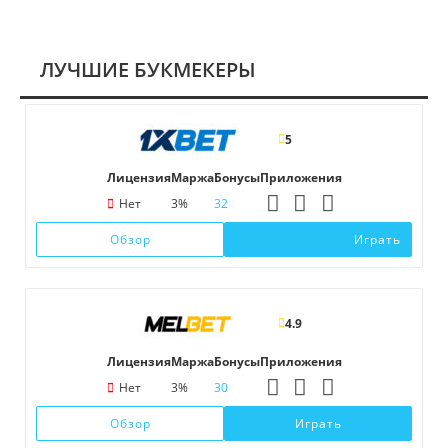
ЛУЧШИЕ БУКМЕКЕРЫ
5
Лицензия
Маржа
Бонусы
Приложения
Нет
3%
32
Обзор
Играть
4.9
Лицензия
Маржа
Бонусы
Приложения
Нет
3%
30
Обзор
Играть