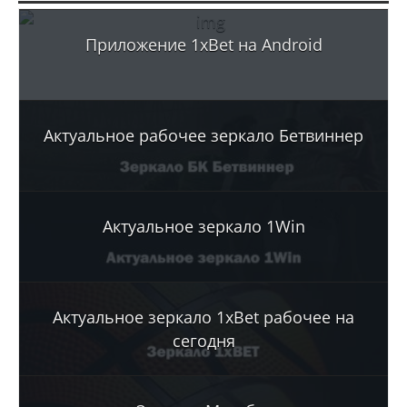
Приложение 1xBet на Android
Актуальное рабочее зеркало Бетвиннер
Актуальное зеркало 1Win
Актуальное зеркало 1xBet рабочее на
сегодня