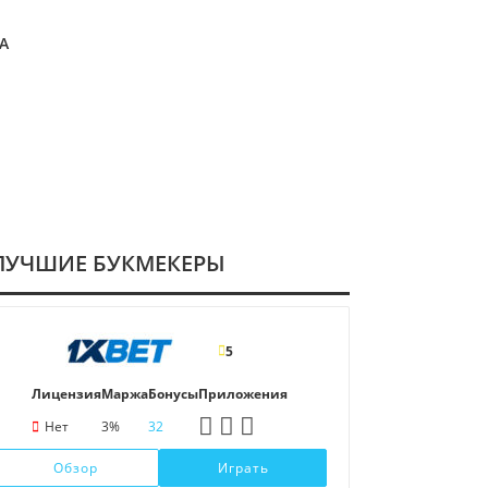
А
ЛУЧШИЕ БУКМЕКЕРЫ
5
Лицензия
Маржа
Бонусы
Приложения
Нет
3%
32
Обзор
Играть