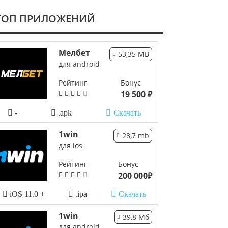
TОП ПРИЛОЖЕНИЙ
Мелбет
53,35 MB
для android
Рейтинг
Бонус
19 500 ₽
-
.apk
Скачать
1win
28,7 mb
для ios
Рейтинг
Бонус
200 000₽
iOS 11.0 +
.ipa
Скачать
1win
39,8 Мб
для android