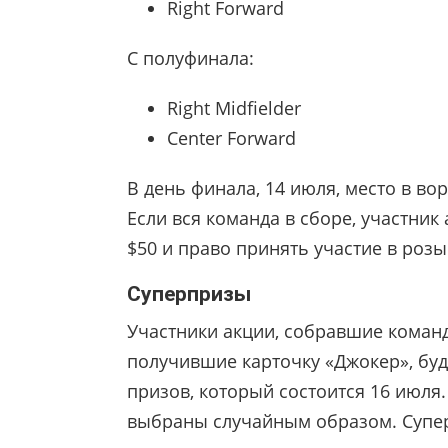
Right Forward
С полуфинала:
Right Midfielder
Center Forward
В день финала, 14 июля, место в во
Если вся команда в сборе, участни
$50 и право принять участие в роз
Суперпризы
Участники акции, собравшие команд
получившие карточку «Джокер», бу
призов, который состоится 16 июл
выбраны случайным образом. Супе