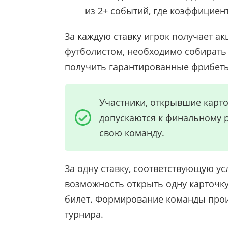
из 2+ событий, где коэффициент
За каждую ставку игрок получает ак
футболистом, необходимо собирать 
получить гарантированные фрибет
Участники, открывшие карто
допускаются к финальному 
свою команду.
За одну ставку, соответствующую у
возможность открыть одну карточк
билет. Формирование команды проис
турнира.