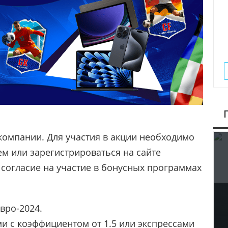
 компании. Для участия в акции необходимо
м или зарегистрироваться на сайте
 согласие на участие в бонусных программах
Евро-2024.
и с коэффициентом от 1.5 или экспрессами