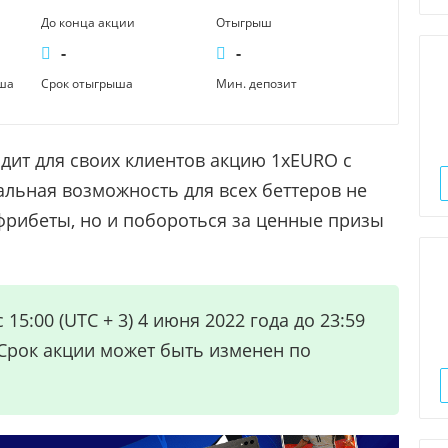
До конца акции
Отыгрыш
-
-
ша
Срок отыгрыша
Мин. депозит
дит для своих клиентов акцию 1xEURO с
альная возможность для всех беттеров не
фрибеты, но и побороться за ценные призы
15:00 (UTC + 3) 4 июня 2022 года до 23:59
. Срок акции может быть изменен по