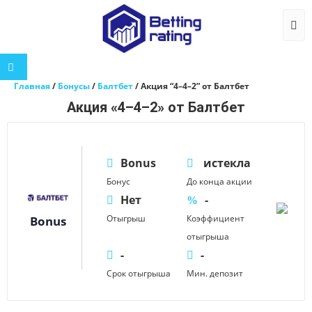
Togg
Главная
/
Бонусы
/
Балтбет
/
Акция “4–4–2” от Балтбет
Акция «4–4–2» от Балтбет
Bonus
истекла
Бонус
До конца акции
Нет
-
Отыгрыш
Коэффициент
Bonus
отыгрыша
-
-
Срок отыгрыша
Мин. депозит