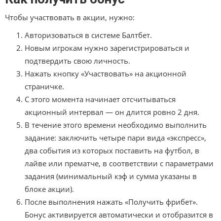
Чтобы участвовать в акции, нужно:
Авторизоваться в системе Балтбет.
Новым игрокам нужно зарегистрироваться и
подтвердить свою личность.
Нажать кнопку «Участвовать» на акционной
страничке.
С этого момента начинает отсчитываться
акционный интервал — он длится ровно 2 дня.
В течение этого времени необходимо выполнить
задание: заключить четыре пари вида «экспресс»,
два события из которых поставить на футбол, в
лайве или прематче, в соответствии с параметрами
задания (минимальный кэф и сумма указаны в
блоке акции).
После выполнения нажать «Получить фрибет».
Бонус активируется автоматически и отобразится в