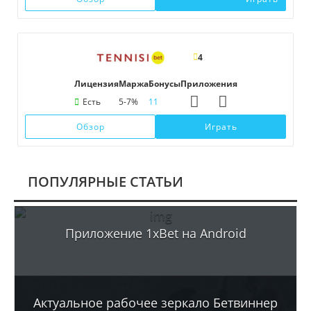
4
Лицензия
Маржа
Бонусы
Приложения
Есть
5-7%
11
Обзор
Играть
ПОПУЛЯРНЫЕ СТАТЬИ
Приложение 1xBet на Android
Актуальное рабочее зеркало Бетвиннер