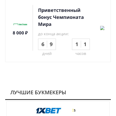
Приветственный
бонус Чемпионата
Мира
8 000 ₽
до конца акции:
6
9
1
1
дней
часов
ЛУЧШИЕ БУКМЕКЕРЫ
5