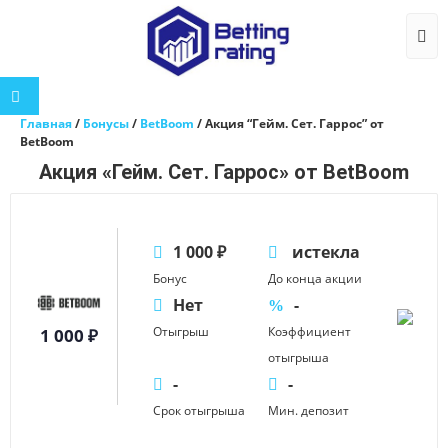
Togg
Главная
/
Бонусы
/
BetBoom
/
Акция “Гейм. Сет. Гаррос” от
BetBoom
Акция «Гейм. Сет. Гаррос» от BetBoom
1 000 ₽
истекла
Бонус
До конца акции
Нет
-
Отыгрыш
Коэффициент
1 000 ₽
отыгрыша
-
-
Срок отыгрыша
Мин. депозит