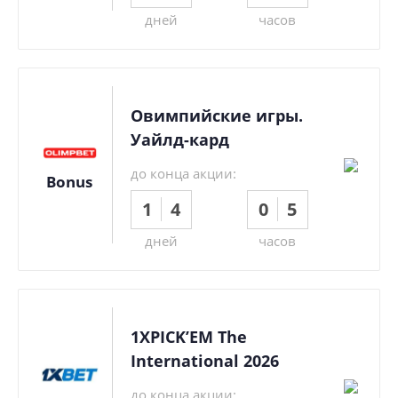
дней
часов
Овимпийские игры.
Уайлд-кард
до конца акции:
Bonus
1
4
0
5
дней
часов
1XPICK’EM The
International 2026
до конца акции: