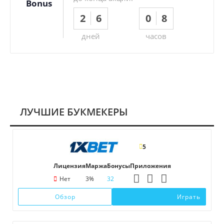
Bonus
2
6
0
8
дней
часов
ЛУЧШИЕ БУКМЕКЕРЫ
5
Лицензия
Маржа
Бонусы
Приложения
Нет
3%
32
Обзор
Играть