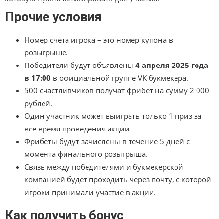
Прочие условия
Номер счета игрока – это номер купона в
розыгрыше.
Победители будут объявлены
4 апреля 2025 года
в 17:00
в официальной группе VK букмекера.
500 счастливчиков получат фрибет на сумму 2 000
рублей.
Один участник может выиграть только 1 приз за
всё время проведения акции.
Фрибеты будут зачислены в течение 5 дней с
момента финального розыгрыша.
Связь между победителями и букмекерской
компанией будет проходить через почту, с которой
игроки принимали участие в акции.
Как получить бонус