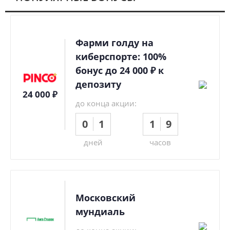
Фарми голду на
киберспорте: 100%
бонус до 24 000 ₽ к
депозиту
24 000 ₽
до конца акции:
0
1
1
9
дней
часов
Московский
мундиаль