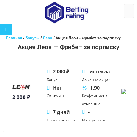
Togg
Главная
/
Бонусы
/
Леон
/
Акция Леон – Фрибет за подписку
Акция Леон — Фрибет за подписку
2 000 ₽
истекла
Бонус
До конца акции
Нет
1.90
Отыгрыш
Коэффициент
2 000 ₽
отыгрыша
7 дней
-
Срок отыгрыша
Мин. депозит