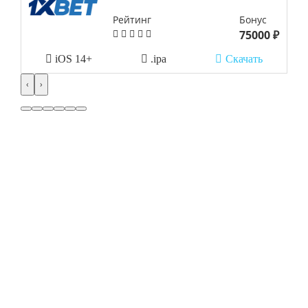
Рейтинг
Бонус
75000 ₽
iOS 14+
.ipa
Скачать
‹
›