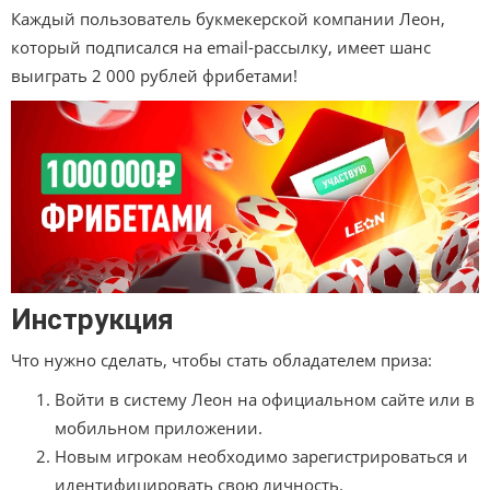
Каждый пользователь букмекерской компании Леон,
который подписался на email-рассылку, имеет шанс
выиграть 2 000 рублей фрибетами!
Инструкция
Что нужно сделать, чтобы стать обладателем приза:
Войти в систему Леон на официальном сайте или в
мобильном приложении.
Новым игрокам необходимо зарегистрироваться и
идентифицировать свою личность.