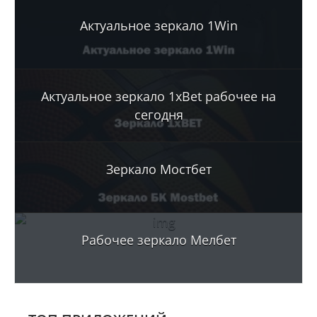
Актуальное зеркало 1Win
Актуальное зеркало 1xBet рабочее на
сегодня
Зеркало Мостбет
Рабочее зеркало Мелбет