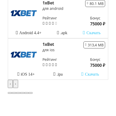
1xBet
80.1 MB
для android
Рейтинг
Бонус
75000 ₽
Android 4.4+
.apk
Скачать
1xBet
313,4 MB
для ios
Рейтинг
Бонус
75000 ₽
iOS 14+
.ipa
Скачать
‹
›