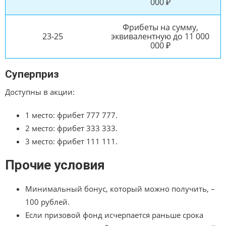
000 ₽
Фрибеты на сумму,
23-25
эквивалентную до 11 000
000 ₽
Суперприз
Доступны в акции:
1 место: фрибет 777 777.
2 место: фрибет 333 333.
3 место: фрибет 111 111.
Прочие условия
Минимальный бонус, который можно получить, –
100 рублей.
Если призовой фонд исчерпается раньше срока