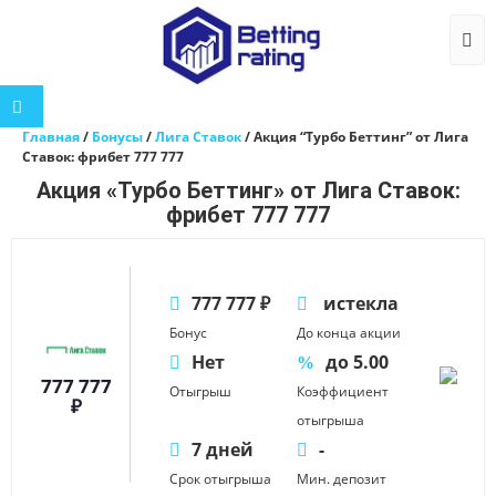
Togg
Главная
/
Бонусы
/
Лига Ставок
/
Акция “Турбо Беттинг” от Лига
Ставок: фрибет 777 777
Акция «Турбо Беттинг» от Лига Ставок:
фрибет 777 777
777 777 ₽
истекла
Бонус
До конца акции
Нет
до 5.00
777 777
Отыгрыш
Коэффициент
₽
отыгрыша
7 дней
-
Срок отыгрыша
Мин. депозит