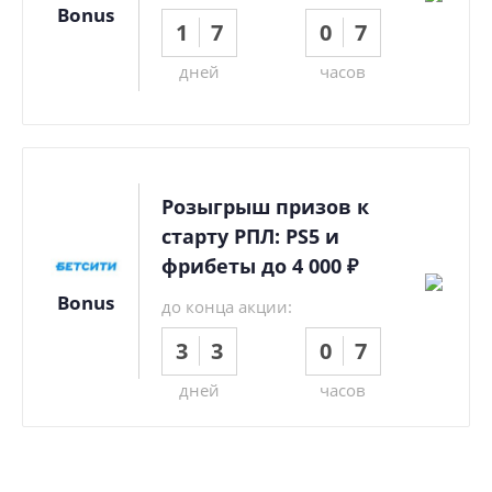
Bonus
1
7
0
7
дней
часов
Розыгрыш призов к
старту РПЛ: PS5 и
фрибеты до 4 000 ₽
Bonus
до конца акции:
3
3
0
7
дней
часов