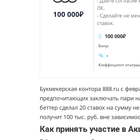
Дайте согласие 
ЛК.
100 000₽
Сделайте не мен
ставок.
100 000₽
Бонус
-
Коэффициент отыгры
Букмекерская контора 888.ru с февр
предпочитающих заключать пари на
беттер сделал 20 ставок на сумму не
получит 100 тыс. руб. вне зависимос
Как принять участие в А