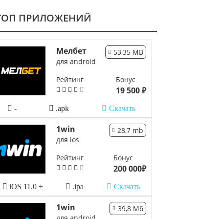
TОП ПРИЛОЖЕНИЙ
Мелбет
53,35 MB
для android
Рейтинг
Бонус
19 500 ₽
-
.apk
Скачать
1win
28,7 mb
для ios
Рейтинг
Бонус
200 000₽
iOS 11.0 +
.ipa
Скачать
1win
39,8 Мб
для android