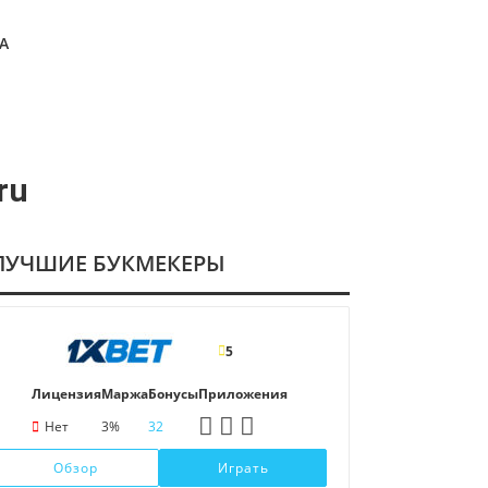
А
ru
ЛУЧШИЕ БУКМЕКЕРЫ
5
Лицензия
Маржа
Бонусы
Приложения
Нет
3%
32
Обзор
Играть