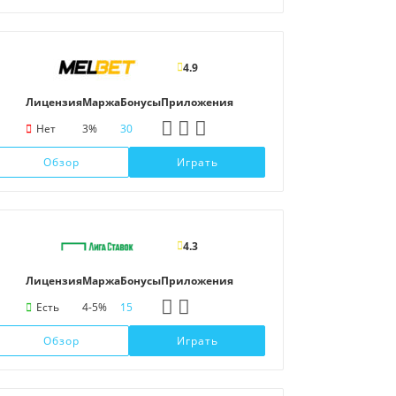
4.9
Лицензия
Маржа
Бонусы
Приложения
Нет
3%
30
Обзор
Играть
4.3
Лицензия
Маржа
Бонусы
Приложения
Есть
4-5%
15
Обзор
Играть