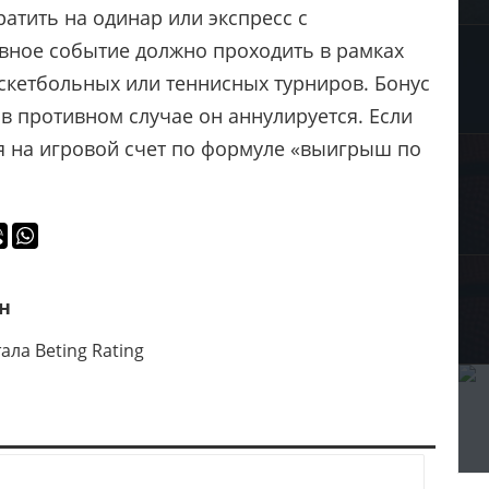
ратить на одинар или экспресс с
ивное событие должно проходить в рамках
скетбольных или теннисных турниров. Бонус
, в противном случае он аннулируется. Если
я на игровой счет по формуле «выигрыш по
н
ала Beting Rating