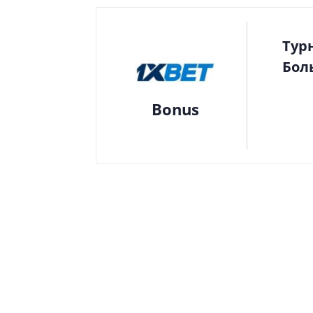
Тур
Бол
Bonus