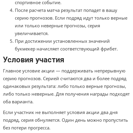
спортивное событие.
После расчета матча результат попадет в вашу
серию прогнозов. Если подряд идут только верные
или только неверные прогнозы, серия
увеличивается.
При достижении установленных значений
букмекер начисляет соответствующий фрибет.
Условия участия
Главное условие акции — поддерживать непрерывную
серию прогнозов. Серией считаются два и более подряд
одинаковых результата: либо только верные прогнозы,
либо только неверные. Для получения награды подходят
оба варианта.
Если участник не выполняет условия акции два дня
подряд, серия обнуляется. Один день можно пропустить
без потери прогресса.