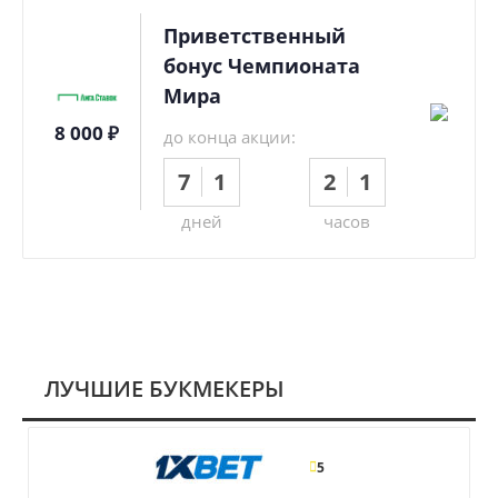
Приветственный
бонус Чемпионата
Мира
8 000 ₽
до конца акции:
7
1
2
1
дней
часов
ЛУЧШИЕ БУКМЕКЕРЫ
5