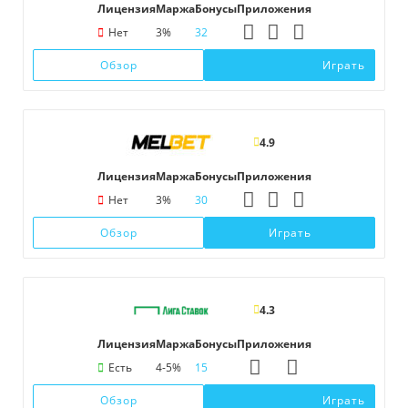
Лицензия
Маржа
Бонусы
Приложения
Нет
3%
32
Обзор
Играть
4.9
Лицензия
Маржа
Бонусы
Приложения
Нет
3%
30
Обзор
Играть
4.3
Лицензия
Маржа
Бонусы
Приложения
Есть
4-5%
15
Обзор
Играть