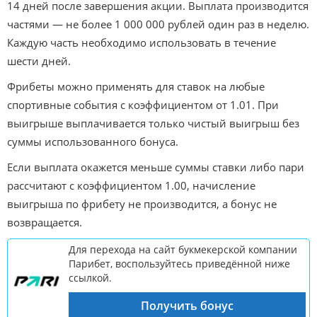
14 дней после завершения акции. Выплата производится
частями — не более 1 000 000 рублей один раз в неделю.
Каждую часть необходимо использовать в течение
шести дней.
Фрибеты можно применять для ставок на любые
спортивные события с коэффициентом от 1.01. При
выигрыше выплачивается только чистый выигрыш без
суммы использованного бонуса.
Если выплата окажется меньше суммы ставки либо пари
рассчитают с коэффициентом 1.00, начисление
выигрыша по фрибету не производится, а бонус не
возвращается.
Для перехода на сайт букмекерской компании
Парибет, воспользуйтесь приведённой ниже
ссылкой.
Получить бонус