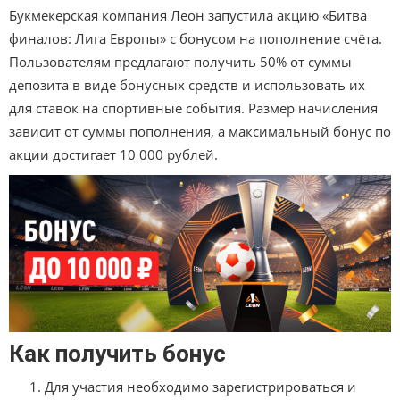
Букмекерская компания Леон запустила акцию «Битва
финалов: Лига Европы» с бонусом на пополнение счёта.
Пользователям предлагают получить 50% от суммы
депозита в виде бонусных средств и использовать их
для ставок на спортивные события. Размер начисления
зависит от суммы пополнения, а максимальный бонус по
акции достигает 10 000 рублей.
Как получить бонус
Для участия необходимо зарегистрироваться и