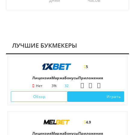
дней
часов
ЛУЧШИЕ БУКМЕКЕРЫ
5
Лицензия
Маржа
Бонусы
Приложения
Нет
3%
32
Обзор
Играть
4.9
Лицензия
Маржа
Бонусы
Приложения