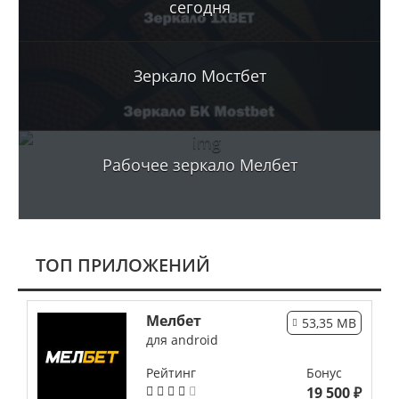
сегодня
Зеркало Мостбет
Рабочее зеркало Мелбет
TОП ПРИЛОЖЕНИЙ
Мелбет
53,35 MB
для android
Рейтинг
Бонус
19 500 ₽