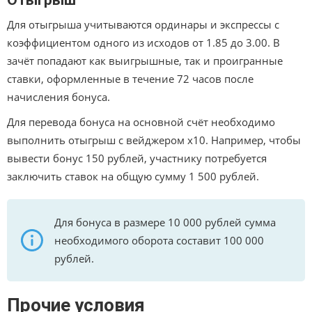
Отыгрыш
Для отыгрыша учитываются ординары и экспрессы с
коэффициентом одного из исходов от 1.85 до 3.00. В
зачёт попадают как выигрышные, так и проигранные
ставки, оформленные в течение 72 часов после
начисления бонуса.
Для перевода бонуса на основной счёт необходимо
выполнить отыгрыш с вейджером х10. Например, чтобы
вывести бонус 150 рублей, участнику потребуется
заключить ставок на общую сумму 1 500 рублей.
Для бонуса в размере 10 000 рублей сумма
необходимого оборота составит 100 000
рублей.
Прочие условия