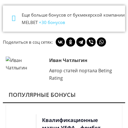
Еще больше бонусов от букмекерской компании
MELBET
+30 бонусов
Поделиться в соц сетях:
Иван Чатлыгин
Автор статей портала Beting
Rating
ПОПУЛЯРНЫЕ БОНУСЫ
Квалификационные
матчи УЕФА – фрибет