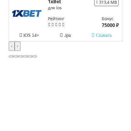
1xBet
313,4 MB
для ios
Рейтинг
Бонус
75000 ₽
iOS 14+
.ipa
Скачать
‹
›