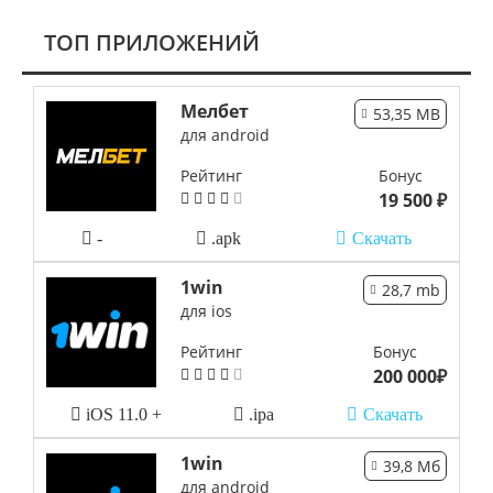
TОП ПРИЛОЖЕНИЙ
Мелбет
53,35 MB
для android
Рейтинг
Бонус
19 500 ₽
-
.apk
Скачать
1win
28,7 mb
для ios
Рейтинг
Бонус
200 000₽
iOS 11.0 +
.ipa
Скачать
1win
39,8 Мб
для android