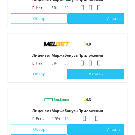
Нет
3%
32
Обзор
Играть
4.9
Лицензия
Маржа
Бонусы
Приложения
Нет
3%
30
Обзор
Играть
4.3
Лицензия
Маржа
Бонусы
Приложения
Есть
4-5%
15
Обзор
Играть