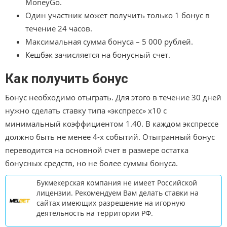
MoneyGo.
Один участник может получить только 1 бонус в
течение 24 часов.
Максимальная сумма бонуса – 5 000 рублей.
Кешбэк зачисляется на бонусный счет.
Как получить бонус
Бонус необходимо отыграть. Для этого в течение 30 дней
нужно сделать ставку типа «экспресс» х10 с
минимальный коэффициентом 1.40. В каждом экспрессе
должно быть не менее 4-х событий. Отыгранный бонус
переводится на основной счет в размере остатка
бонусных средств, но не более суммы бонуса.
Букмекерская компания не имеет Российской
лицензии. Рекомендуем Вам делать ставки на
сайтах имеющих разрешение на игорную
деятельность на территории РФ.