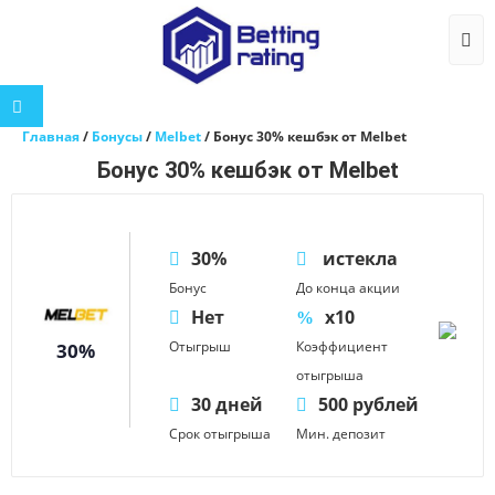
Togg
Главная
/
Бонусы
/
Melbet
/
Бонус 30% кешбэк от Melbet
Бонус 30% кешбэк от Melbet
30%
истекла
Бонус
До конца акции
Нет
х10
Отыгрыш
Коэффициент
30%
отыгрыша
30 дней
500 рублей
Срок отыгрыша
Мин. депозит