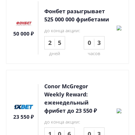
Фонбет разыгрывает
525 000 000 фрибетами
до конца акции:
50 000 ₽
2
5
0
3
дней
часов
Conor McGregor
Weekly Reward:
еженедельный
фрибет до 23 550 ₽
23 550 ₽
до конца акции:
1
0
6
0
3