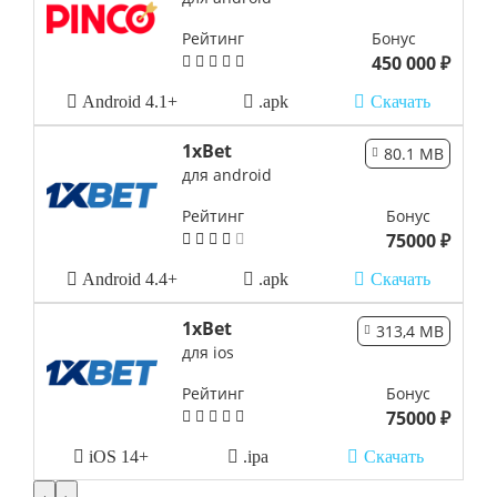
Рейтинг
Бонус
450 000 ₽
Android 4.1+
.apk
Скачать
1xBet
80.1 MB
для android
Рейтинг
Бонус
75000 ₽
Android 4.4+
.apk
Скачать
1xBet
313,4 MB
для ios
Рейтинг
Бонус
75000 ₽
iOS 14+
.ipa
Скачать