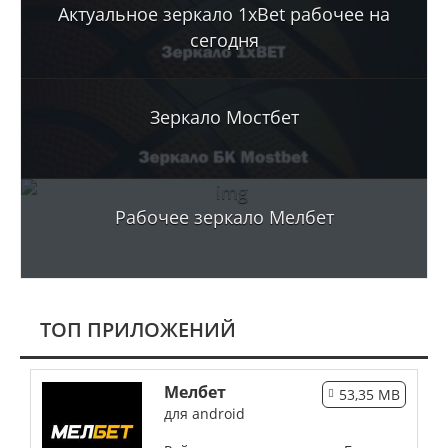
Актуальное зеркало 1xBet рабочее на
сегодня
Зеркало Мостбет
Рабочее зеркало Мелбет
TОП ПРИЛОЖЕНИЙ
Мелбет
53,35 MB
для android