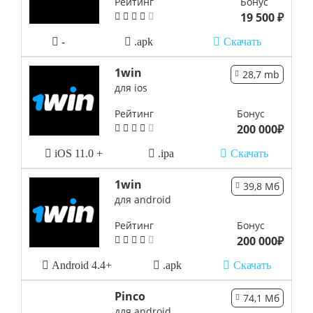
Рейтинг
Бонус
19 500 ₽
-
.apk
Скачать
1win
28,7 mb
для ios
Рейтинг
Бонус
200 000₽
iOS 11.0 +
.ipa
Скачать
1win
39,8 Мб
для android
Рейтинг
Бонус
200 000₽
Android 4.4+
.apk
Скачать
Pinco
74,1 Мб
для android