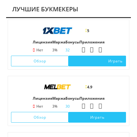
ЛУЧШИЕ БУКМЕКЕРЫ
5
Лицензия
Маржа
Бонусы
Приложения
Нет
3%
32
Обзор
Играть
4.9
Лицензия
Маржа
Бонусы
Приложения
Нет
3%
30
Обзор
Играть