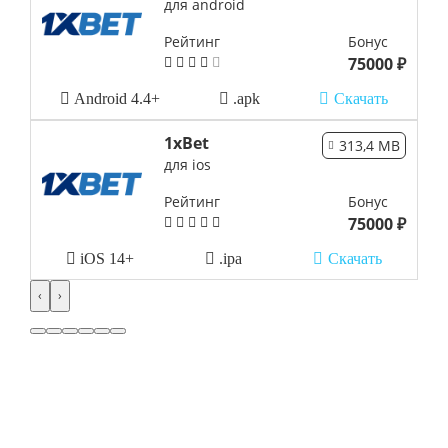
для android
Рейтинг
Бонус
75000 ₽
Android 4.4+
.apk
Скачать
1xBet
313,4 MB
для ios
Рейтинг
Бонус
75000 ₽
iOS 14+
.ipa
Скачать
‹
›