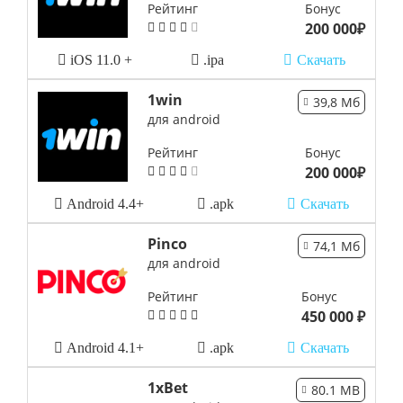
Рейтинг
Бонус
200 000₽
iOS 11.0 +
.ipa
Скачать
1win
39,8 Мб
для android
Рейтинг
Бонус
200 000₽
Android 4.4+
.apk
Скачать
Pinco
74,1 Мб
для android
Рейтинг
Бонус
450 000 ₽
Android 4.1+
.apk
Скачать
1xBet
80.1 MB