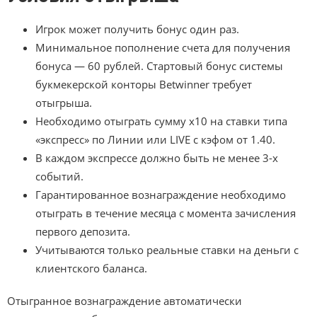
Игрок может получить бонус один раз.
Минимальное пополнение счета для получения
бонуса — 60 рублей. Стартовый бонус системы
букмекерской конторы Betwinner требует
отыгрыша.
Необходимо отыграть сумму х10 на ставки типа
«экспресс» по Линии или LIVE с кэфом от 1.40.
В каждом экспрессе должно быть не менее 3-х
событий.
Гарантированное вознаграждение необходимо
отыграть в течение месяца с момента зачисления
первого депозита.
Учитываются только реальные ставки на деньги с
клиентского баланса.
Отыгранное вознаграждение автоматически