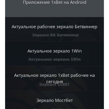
Приложение 1xBet на Android
Актуальное рабочее зеркало Бетвиннер
Актуальное зеркало 1Win
Актуальное зеркало 1xBet рабочее на
сегодня
Зеркало Мостбет