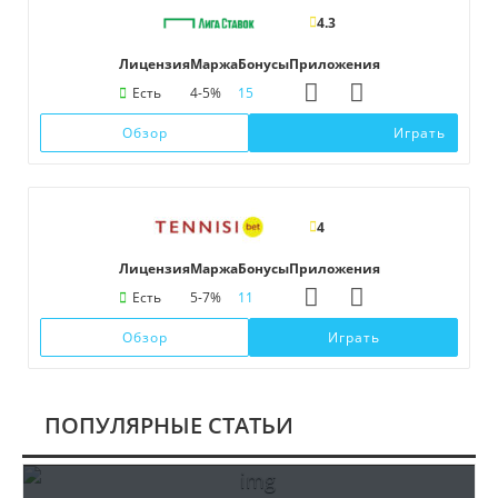
4.3
Лицензия
Маржа
Бонусы
Приложения
Есть
4-5%
15
Обзор
Играть
4
Лицензия
Маржа
Бонусы
Приложения
Есть
5-7%
11
Обзор
Играть
ПОПУЛЯРНЫЕ СТАТЬИ