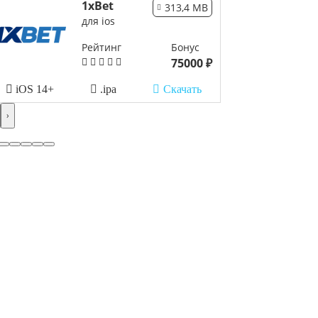
1xBet
313,4 MB
для ios
Рейтинг
Бонус
75000 ₽
iOS 14+
.ipa
Скачать
›