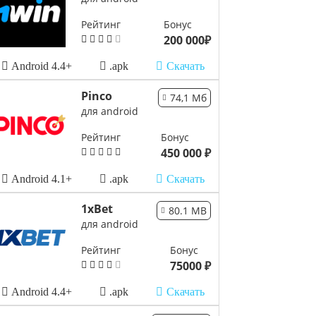
Рейтинг
Бонус
200 000₽
Android 4.4+
.apk
Скачать
Pinco
74,1 Мб
для android
Рейтинг
Бонус
450 000 ₽
Android 4.1+
.apk
Скачать
1xBet
80.1 MB
для android
Рейтинг
Бонус
75000 ₽
Android 4.4+
.apk
Скачать