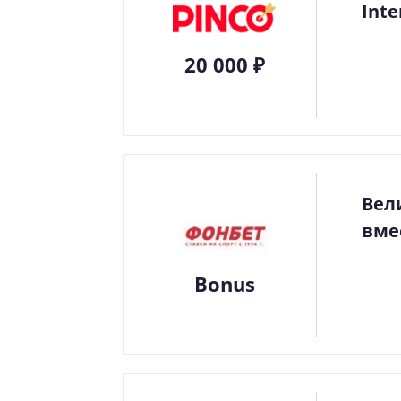
Inte
20 000 ₽
Вел
вме
Bonus