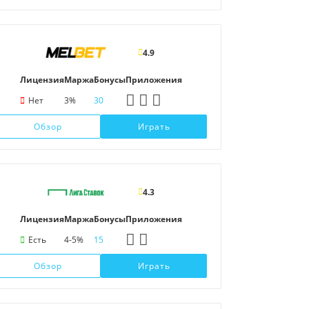
4.9
Лицензия
Маржа
Бонусы
Приложения
Нет
3%
30
Обзор
Играть
4.3
Лицензия
Маржа
Бонусы
Приложения
Есть
4-5%
15
Обзор
Играть