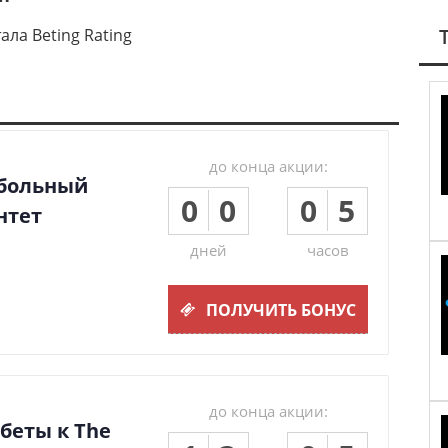
ала Beting Rating
до конца акции:
больный
0
0
0
5
нтет
дней
часов
ПОЛУЧИТЬ БОНУС
до конца акции:
беты к The