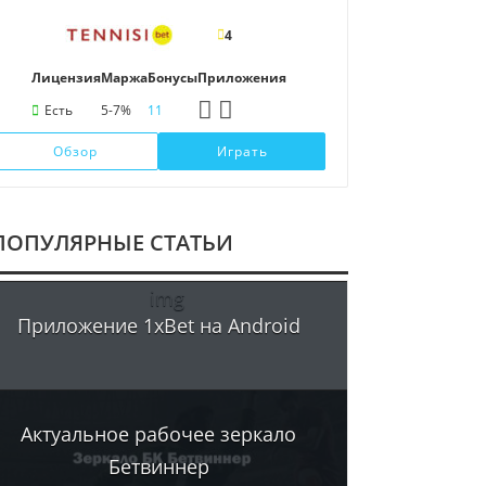
4
Лицензия
Маржа
Бонусы
Приложения
Есть
5-7%
11
Обзор
Играть
ПОПУЛЯРНЫЕ СТАТЬИ
Приложение 1xBet на Android
Актуальное рабочее зеркало
Бетвиннер