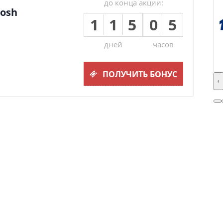
до конца акции:
Rosh
1
1
5
0
5
дней
часов
ПОЛУЧИТЬ БОНУС
‹