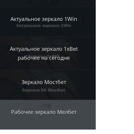
Актуальное зеркало 1Win
Актуальное зеркало 1xBet
рабочее на сегодня
Зеркало Мостбет
Рабочее зеркало Мелбет