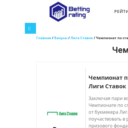
РЕЙТ
Главная
/
Бонусы
/
Лига Ставок
/
Чемпионат по ста
Чем
Чемпионат п
Лиги Ставок
Заключая пари в
Чемпионате по с
от букмекера Ли
поучаствовать в
призового фонда 