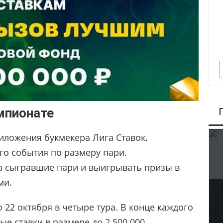
емпионате
иложения букмекера Лига Ставок.
го события по размеру пари.
за сыгравшие пари и выигрывать призы в
ми.
 22 октября в четыре тура. В конце каждого
е ставки в размере до 2 500 000.