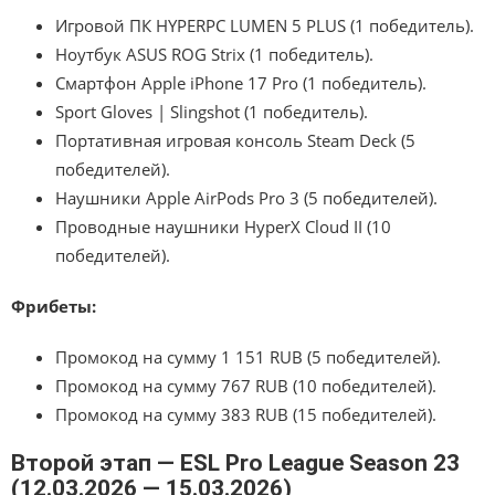
Игровой ПК HYPERPC LUMEN 5 PLUS (1 победитель).
Ноутбук ASUS ROG Strix (1 победитель).
Смартфон Apple iPhone 17 Pro (1 победитель).
Sport Gloves | Slingshot (1 победитель).
Портативная игровая консоль Steam Deck (5
победителей).
Наушники Apple AirPods Pro 3 (5 победителей).
Проводные наушники HyperX Cloud II (10
победителей).
Фрибеты:
Промокод на сумму 1 151 RUB (5 победителей).
Промокод на сумму 767 RUB (10 победителей).
Промокод на сумму 383 RUB (15 победителей).
Второй этап — ESL Pro League Season 23
(12.03.2026 — 15.03.2026)