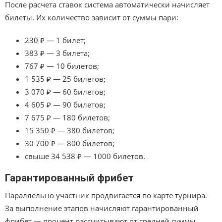
После расчета ставок система автоматически начисляет
билеты. Их количество зависит от суммы пари:
230 ₽ — 1 билет;
383 ₽ — 3 билета;
767 ₽ — 10 билетов;
1 535 ₽ — 25 билетов;
3 070 ₽ — 60 билетов;
4 605 ₽ — 90 билетов;
7 675 ₽ — 180 билетов;
15 350 ₽ — 380 билетов;
30 700 ₽ — 800 билетов;
свыше 34 538 ₽ — 1000 билетов.
Гарантированный фрибет
Параллельно участник продвигается по карте турнира.
За выполнение этапов начисляют гарантированный
фрибет — процент рассчитывают от средней суммы