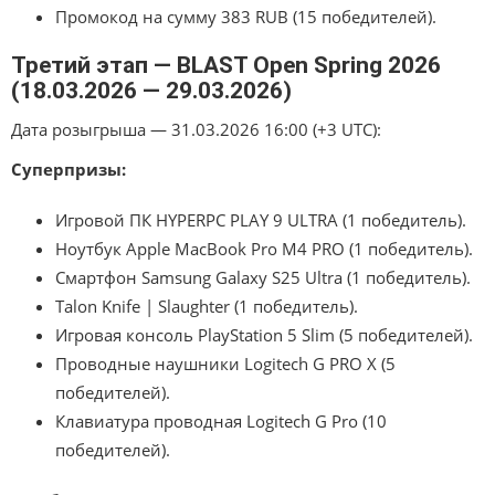
Промокод на сумму 383 RUB (15 победителей).
Третий этап — BLAST Open Spring 2026
(18.03.2026 — 29.03.2026)
Дата розыгрыша — 31.03.2026 16:00 (+3 UTC):
Суперпризы:
Игровой ПК HYPERPC PLAY 9 ULTRA (1 победитель).
Ноутбук Apple MacBook Pro M4 PRO (1 победитель).
Смартфон Samsung Galaxy S25 Ultra (1 победитель).
Talon Knife | Slaughter (1 победитель).
Игровая консоль PlayStation 5 Slim (5 победителей).
Проводные наушники Logitech G PRO X (5
победителей).
Клавиатура проводная Logitech G Pro (10
победителей).