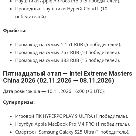
Наушники Apple AirPods Pro 3 (5 победителей).
Проводные наушники HyperX Cloud II (10
победителей).
Фрибеты:
Промокод на сумму 1 151 RUB (5 победителей).
Промокод на сумму 767 RUB (10 победителей).
Промокод на сумму 383 RUB (15 победителей).
Пятнадцатый этап — Intel Extreme Masters
China 2026 (02.11.2026 — 08.11.2026)
Дата розыгрыша — 10.11.2026 16:00 (+3 UTC):
Суперпризы:
Игровой ПК HYPERPC PLAY 9 ULTRA (1 победитель).
Ноутбук Apple MacBook Pro M4 PRO (1 победитель).
Смартфон Samsung Galaxy S25 Ultra (1 победитель).