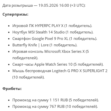
Дата розыгрыша — 19.05.2026 16:00 (+3 UTC):
Суперпризы:
Игровой ПК HYPERPC PLAY X (1 победитель).
Ноутбук MSI Stealth 14 Studio (1 победитель).
Смартфон Google Pixel 9 Pro XL (1 победитель).
Butterfly Knife | Lore (1 победитель).
Игровая консоль Microsoft Xbox Series X (5
победителей).
Смарт-часы Apple Watch Series 10 (5 победителей).
Мышь беспроводная Logitech G PRO X SUPERLIGHT 2
(10 победителей).
Фрибеты:
Промокод на сумму 1 151 RUB (5 победителей).
Промокод на сумму 767 RUB (10 победителей).