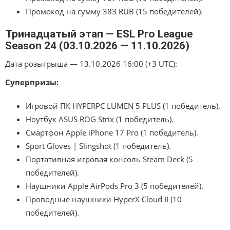
Промокод на сумму 383 RUB (15 победителей).
Тринадцатый этап — ESL Pro League
Season 24 (03.10.2026 — 11.10.2026)
Дата розыгрыша — 13.10.2026 16:00 (+3 UTC):
Суперпризы:
Игровой ПК HYPERPC LUMEN 5 PLUS (1 победитель).
Ноутбук ASUS ROG Strix (1 победитель).
Смартфон Apple iPhone 17 Pro (1 победитель).
Sport Gloves | Slingshot (1 победитель).
Портативная игровая консоль Steam Deck (5
победителей).
Наушники Apple AirPods Pro 3 (5 победителей).
Проводные наушники HyperX Cloud II (10
победителей).