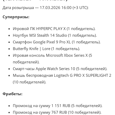
Дата розыгрыша — 17.03.2026 16:00 (+3 UTC):
Суперпризы:
Игровой ПК HYPERPC PLAY X (1 победитель).
Ноутбук MSI Stealth 14 Studio (1 победитель).
Смартфон Google Pixel 9 Pro XL (1 победитель).
Butterfly Knife | Lore (1 победитель).
Игровая консоль Microsoft Xbox Series X (5
победителей).
Смарт-часы Apple Watch Series 10 (5 победителей).
Мышь беспроводная Logitech G PRO X SUPERLIGHT 2
(10 победителей).
Фрибеты:
Промокод на сумму 1 151 RUB (5 победителей).
Промокод на сумму 767 RUB (10 победителей).