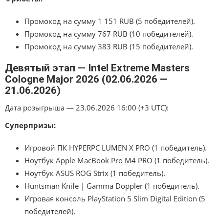
Промокод на сумму 1 151 RUB (5 победителей).
Промокод на сумму 767 RUB (10 победителей).
Промокод на сумму 383 RUB (15 победителей).
Девятый этап — Intel Extreme Masters
Cologne Major 2026 (02.06.2026 —
21.06.2026)
Дата розыгрыша — 23.06.2026 16:00 (+3 UTC):
Суперпризы:
Игровой ПК HYPERPC LUMEN X PRO (1 победитель).
Ноутбук Apple MacBook Pro M4 PRO (1 победитель).
Ноутбук ASUS ROG Strix (1 победитель).
Huntsman Knife | Gamma Doppler (1 победитель).
Игровая консоль PlayStation 5 Slim Digital Edition (5
победителей).