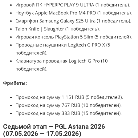
Игровой ПК HYPERPC PLAY 9 ULTRA (1 победитель).
Ноутбук Apple MacBook Pro M4 PRO (1 победитель).
Смартфон Samsung Galaxy S25 Ultra (1 победитель).
Talon Knife | Slaughter (1 победитель).
Игровая консоль PlayStation 5 Slim (5 победителей).
Проводные наушники Logitech G PRO X (5
победителей).
Клавиатура проводная Logitech G Pro (10
победителей).
Фрибеты:
Промокод на сумму 1 151 RUB (5 победителей).
Промокод на сумму 767 RUB (10 победителей).
Промокод на сумму 383 RUB (15 победителей).
Седьмой этап — PGL Astana 2026
(07.05.2026 — 17.05.2026)