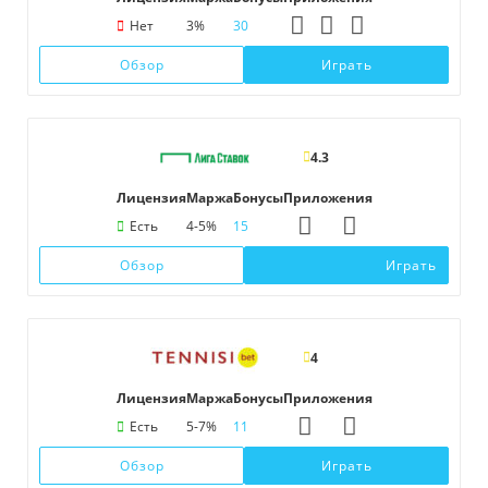
Нет
3%
30
Обзор
Играть
4.3
Лицензия
Маржа
Бонусы
Приложения
Есть
4-5%
15
Обзор
Играть
4
Лицензия
Маржа
Бонусы
Приложения
Есть
5-7%
11
Обзор
Играть