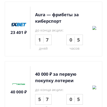
Aura — фрибеты за
киберспорт
до конца акции:
23 401 ₽
1
7
0
5
дней
часов
40 000 ₽ за первую
покупку лотереи
до конца акции:
40 000 ₽
5
7
0
5