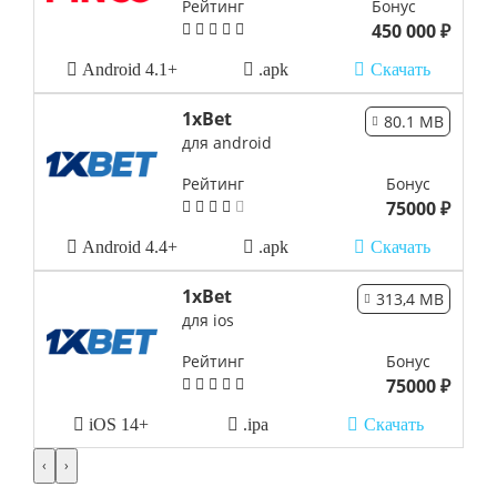
Рейтинг
Бонус
450 000 ₽
Android 4.1+
.apk
Скачать
1xBet
80.1 MB
для android
Рейтинг
Бонус
75000 ₽
Android 4.4+
.apk
Скачать
1xBet
313,4 MB
для ios
Рейтинг
Бонус
75000 ₽
iOS 14+
.ipa
Скачать
‹
›