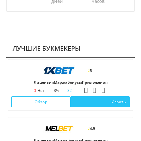
дней
часов
ЛУЧШИЕ БУКМЕКЕРЫ
5
Лицензия
Маржа
Бонусы
Приложения
Нет
3%
32
Обзор
Играть
4.9
Лицензия
Маржа
Бонусы
Приложения