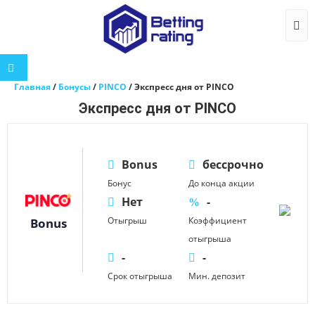
Togg
Главная
/
Бонусы
/
PINCO
/
Экспресс дня от PINCO
Экспресс дня от PINCO
Bonus
бессрочно
Бонус
До конца акции
Нет
-
Отыгрыш
Коэффициент
Bonus
отыгрыша
-
-
Срок отыгрыша
Мин. депозит