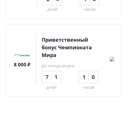
дней
часов
Приветственный
бонус Чемпионата
Мира
8 000 ₽
до конца акции:
7
1
1
0
дней
часов