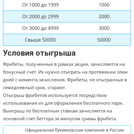
От 1000 до 1999
1000
От 2000 до 2999
2000
От 3000 до 4999
3000
Свыше 50000
50000
Условия отыгрыша
Фрибеты, полученные в рамках акции, зачисляются на
бонусный счет. Их нужно отыграть на протяжении семи
дней с момента зачисления. Фрибеты, не отыгранные в
семидневный срок, сгорают.
Отыгрыш фрибетов используется посредством
использования их для оформления бесплатного пари.
Выигрыш по бесплатным ставкам зачисляется на
основной счет беттора за минусом суммы фрибета.
Официальная букмекерская компания в России