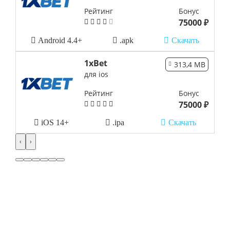
Рейтинг
Бонус
75000 ₽
Android 4.4+
.apk
Скачать
1xBet
313,4 MB
для ios
Рейтинг
Бонус
75000 ₽
iOS 14+
.ipa
Скачать
‹
›