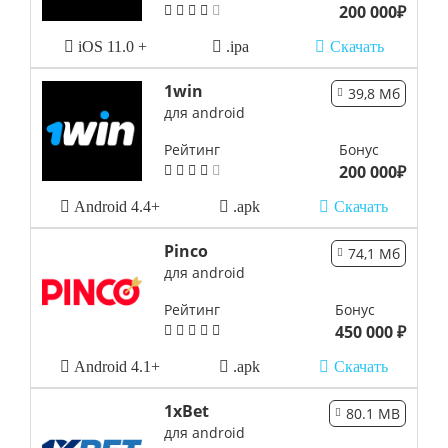
200 000₽
iOS 11.0 +
.ipa
Скачать
1win
39,8 Мб
для android
Рейтинг
Бонус
200 000₽
Android 4.4+
.apk
Скачать
Pinco
74,1 Мб
для android
Рейтинг
Бонус
450 000 ₽
Android 4.1+
.apk
Скачать
1xBet
80.1 MB
для android