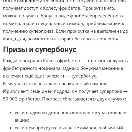
После выполнения условий в тот же день пользователь
получает доступ к Колесу фрибетов. Прокрутив его,
можно получить бонус в виде фрибета определённого
номинала или специальный символ, приближающий к
получению суперприза. Если прокрутка не выполнена до
конца дня, возможность сгорает без восстановления.
Призы и супербонус
Каждая прокрутка Колеса фрибетов — это шанс получить
фрибет разного номинала. Однако бонусная механика
включает ещё один элемент — супербонус.
Если участнику выпадает специальный символ
(бриллиант) семь дней подряд, он получает суперприз —
50 000 фрибетов. Прогресс сбрасывается в двух случаях:
если в один из дней пользователь не участвовал в
акции;
если при прокрутке выпал не символ, а обычный