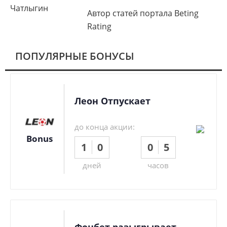
Автор статей портала Beting
Rating
ПОПУЛЯРНЫЕ БОНУСЫ
Леон Отпускает
до конца акции:
Bonus
1
0
0
5
дней
часов
Фонбет разыгрывает