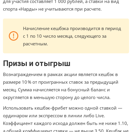
для участия составляет 1 000 рублей, а ставки на вид
спорта «Нарды» не учитываются при расчете.
Начисление кешбэка производится в период
с 1 по 10 число месяца, следующего за
расчетным.
Призы и отыгрыш
Вознаграждением в рамках акции является кешбэк в
размере 10 % от проигранных ставок за предыдущий
месяц. Сумма начисляется на бонусный баланс и
округляется в меньшую сторону до целого числа.
Использовать кешбэк-фрибет можно одной ставкой —
ординаром или экспрессом в линии либо Live.
Коэффициент каждого исхода должен быть не ниже 1.10,
а общий коэффициент ставки — не выше 3.50. Кешбэк не