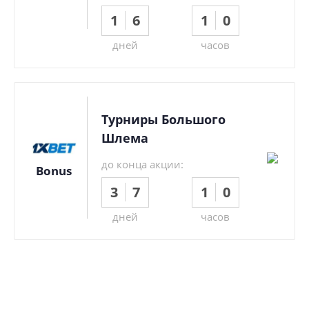
1
6
1
0
дней
часов
Турниры Большого
Шлема
до конца акции:
Bonus
3
7
1
0
дней
часов