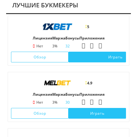
ЛУЧШИЕ БУКМЕКЕРЫ
5
Лицензия
Маржа
Бонусы
Приложения
Нет
3%
32
Обзор
Играть
4.9
Лицензия
Маржа
Бонусы
Приложения
Нет
3%
30
Обзор
Играть