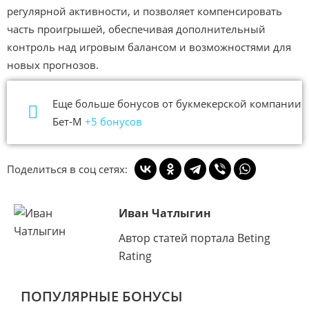
регулярной активности, и позволяет компенсировать
часть проигрышей, обеспечивая дополнительный
контроль над игровым балансом и возможностями для
новых прогнозов.
Еще больше бонусов от букмекерской компании
Бет-М
+5 бонусов
Поделиться в соц сетях:
Иван Чатлыгин
Автор статей портала Beting
Rating
ПОПУЛЯРНЫЕ БОНУСЫ