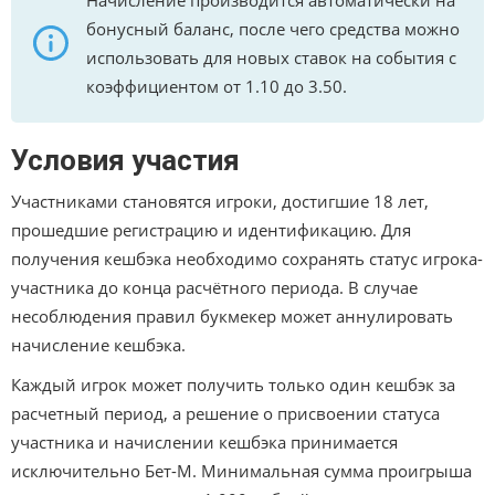
бонусный баланс, после чего средства можно
использовать для новых ставок на события с
коэффициентом от 1.10 до 3.50.
Условия участия
Участниками становятся игроки, достигшие 18 лет,
прошедшие регистрацию и идентификацию. Для
получения кешбэка необходимо сохранять статус игрока-
участника до конца расчётного периода. В случае
несоблюдения правил букмекер может аннулировать
начисление кешбэка.
Каждый игрок может получить только один кешбэк за
расчетный период, а решение о присвоении статуса
участника и начислении кешбэка принимается
исключительно Бет-М. Минимальная сумма проигрыша