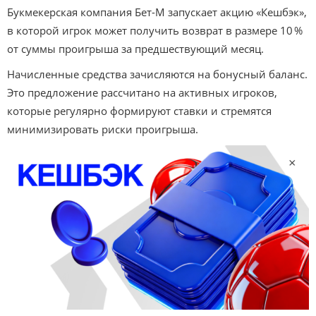
Букмекерская компания Бет-М запускает акцию «Кешбэк»,
в которой игрок может получить возврат в размере 10 %
от суммы проигрыша за предшествующий месяц.
Начисленные средства зачисляются на бонусный баланс.
Это предложение рассчитано на активных игроков,
которые регулярно формируют ставки и стремятся
минимизировать риски проигрыша.