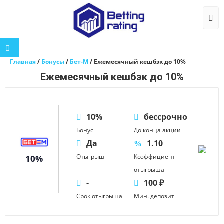
Togg
Главная
/
Бонусы
/
Бет-М
/
Ежемесячный кешбэк до 10%
Ежемесячный кешбэк до 10%
10%
бессрочно
Бонус
До конца акции
Да
1.10
Отыгрыш
Коэффициент
10%
отыгрыша
-
100 ₽
Срок отыгрыша
Мин. депозит