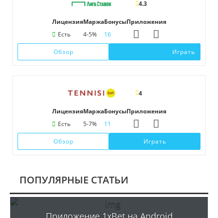
4.3
Лицензия
Маржа
Бонусы
Приложения
Есть
4-5%
16
Обзор
Играть
4
Лицензия
Маржа
Бонусы
Приложения
Есть
5-7%
11
Обзор
Играть
ПОПУЛЯРНЫЕ СТАТЬИ
Приложение 1xBet на Android