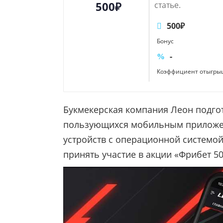
500₽
статье.
500₽
Бонус
-
Коэффициент отыгры
Букмекерская компания Леон подгот
пользующихся мобильным приложен
устройств с операционной системо
принять участие в акции «Фрибет 5