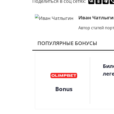
Поделиться в соц сетях:
Иван Чатлыги
Автор статей порт
ПОПУЛЯРНЫЕ БОНУСЫ
Бил
лег
Bonus