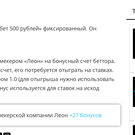
бет 500 рублей» фиксированный. Он
мекером «Леон» на бонусный счет беттора.
чет, его потребуется отыграть на ставках.
ом 1.0 (для отыгрыша нужно использовать
нус используется для ставок на исход
мекерской компании Леон
+27 бонусов