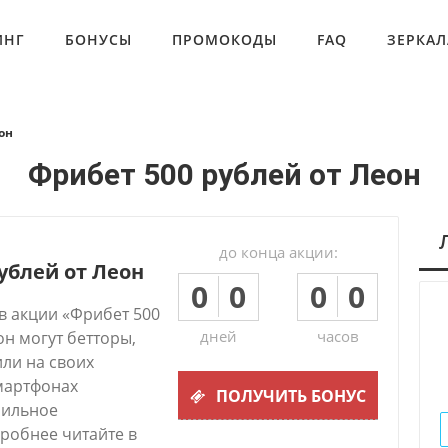
ИНГ
БОНУСЫ
ПРОМОКОДЫ
FAQ
ЗЕРКАЛ
он
Фрибет 500 рублей от Леон
до конца акции:
ублей от Леон
0
0
0
0
в акции «Фрибет 500
дней
часов
он могут бетторы,
ли на своих
мартфонах
ПОЛУЧИТЬ БОНУС
бильное
робнее читайте в