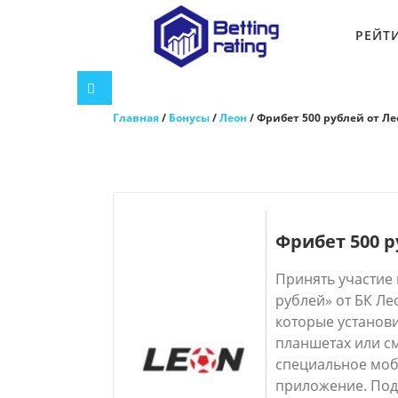
РЕЙТ
Главная
/
Бонусы
/
Леон
/
Фрибет 500 рублей от Ле
Фрибет 500 р
Принять участие 
рублей» от БК Ле
которые установи
планшетах или с
специальное мо
приложение. Под