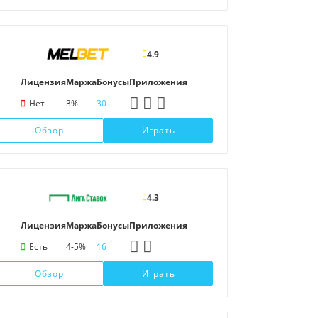
4.9
Лицензия
Маржа
Бонусы
Приложения
Нет
3%
30
Обзор
Играть
4.3
Лицензия
Маржа
Бонусы
Приложения
Есть
4-5%
16
Обзор
Играть