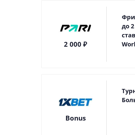
Фри
до 2
став
2 000 ₽
Worl
Тур
Бол
Bonus