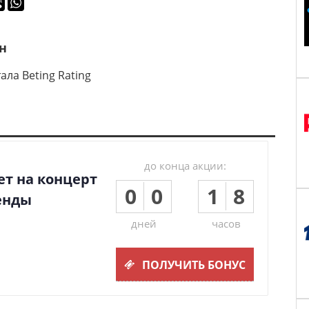
н
ала Beting Rating
до конца акции:
ет на концерт
0
0
1
8
енды
дней
часов
ПОЛУЧИТЬ БОНУС