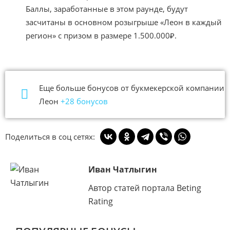
Баллы, заработанные в этом раунде, будут
засчитаны в основном розыгрыше «Леон в каждый
регион» с призом в размере 1.500.000₽.
Еще больше бонусов от букмекерской компании
Леон
+28 бонусов
Поделиться в соц сетях:
Иван Чатлыгин
Автор статей портала Beting
Rating