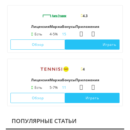
4.3
Лицензия
Маржа
Бонусы
Приложения
Есть
4-5%
15
Обзор
Играть
4
Лицензия
Маржа
Бонусы
Приложения
Есть
5-7%
11
Обзор
Играть
ПОПУЛЯРНЫЕ СТАТЬИ