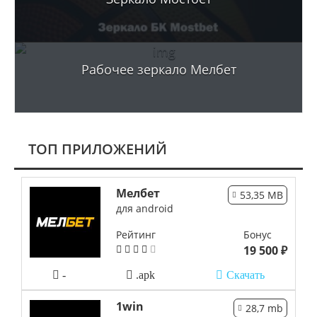
Рабочее зеркало Мелбет
TОП ПРИЛОЖЕНИЙ
Мелбет
53,35 MB
для android
Рейтинг
Бонус
19 500 ₽
-
.apk
Скачать
1win
28,7 mb