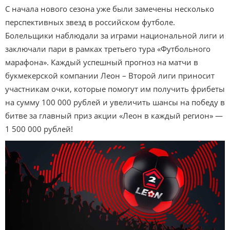
С начала нового сезона уже были замечены несколько
перспективных звезд в российском футболе.
Болельщики наблюдали за играми национальной лиги и
заключали пари в рамках третьего тура «Футбольного
марафона». Каждый успешный прогноз на матчи в
букмекерской компании Леон – Второй лиги приносит
участникам очки, которые помогут им получить фрибеты
на сумму 100 000 рублей и увеличить шансы на победу в
битве за главный приз акции «Леон в каждый регион» —
1 500 000 рублей!