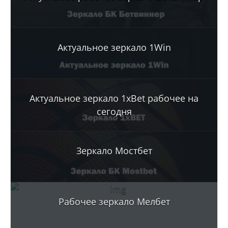
Актуальное зеркало 1Win
Актуальное зеркало 1xBet рабочее на
сегодня
Зеркало Мостбет
Рабочее зеркало Мелбет