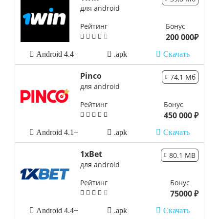
для android
Рейтинг
Бонус
200 000₽
Android 4.4+
.apk
Скачать
Pinco
74,1 Мб
для android
Рейтинг
Бонус
450 000 ₽
Android 4.1+
.apk
Скачать
1xBet
80.1 MB
для android
Рейтинг
Бонус
75000 ₽
Android 4.4+
.apk
Скачать