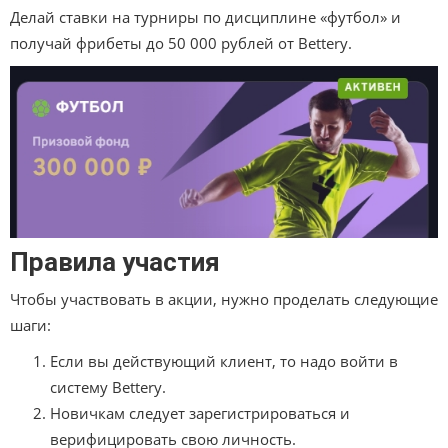
Делай ставки на турниры по дисциплине «футбол» и
получай фрибеты до 50 000 рублей от Bettery.
Правила участия
Чтобы участвовать в акции, нужно проделать следующие
шаги:
Если вы действующий клиент, то надо войти в
систему Bettery.
Новичкам следует зарегистрироваться и
верифицировать свою личность.