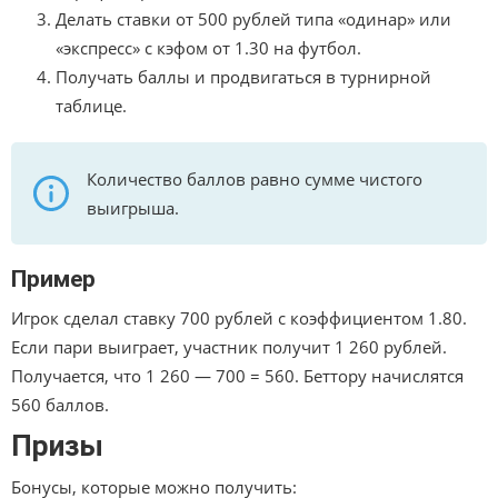
Делать ставки от 500 рублей типа «одинар» или
«экспресс» с кэфом от 1.30 на футбол.
Получать баллы и продвигаться в турнирной
таблице.
Количество баллов равно сумме чистого
выигрыша.
Пример
Игрок сделал ставку 700 рублей с коэффициентом 1.80.
Если пари выиграет, участник получит 1 260 рублей.
Получается, что 1 260 — 700 = 560. Беттору начислятся
560 баллов.
Призы
Бонусы, которые можно получить: