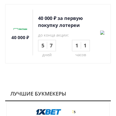
40 000 ₽ за первую
покупку лотереи
до конца акции:
40 000 ₽
5
7
1
1
дней
часов
ЛУЧШИЕ БУКМЕКЕРЫ
5