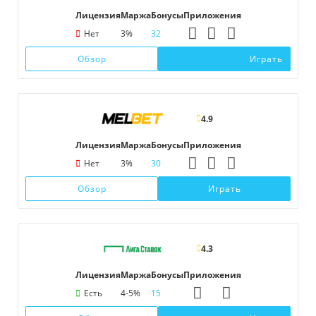
Лицензия
Маржа
Бонусы
Приложения
Нет
3%
32
Обзор
Играть
4.9
Лицензия
Маржа
Бонусы
Приложения
Нет
3%
30
Обзор
Играть
4.3
Лицензия
Маржа
Бонусы
Приложения
Есть
4-5%
15