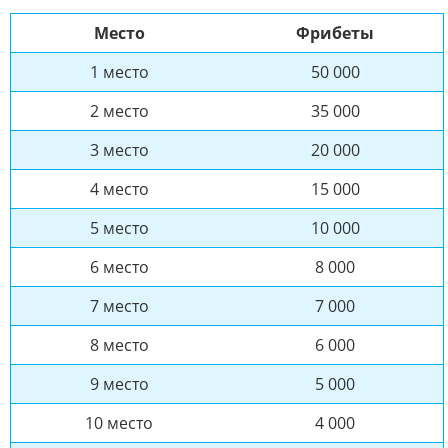
Место
Фрибеты
1 место
50 000
2 место
35 000
3 место
20 000
4 место
15 000
5 место
10 000
6 место
8 000
7 место
7 000
8 место
6 000
9 место
5 000
10 место
4 000