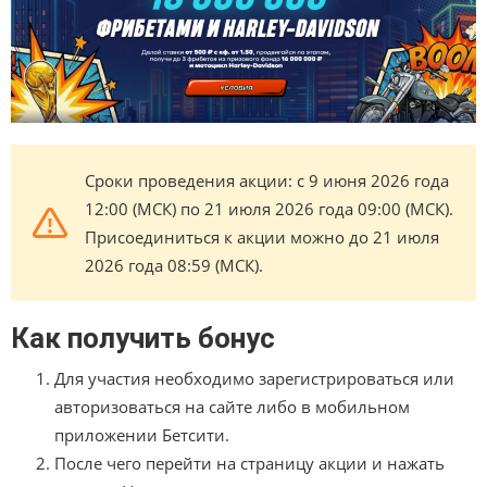
Сроки проведения акции: с 9 июня 2026 года
12:00 (МСК) по 21 июля 2026 года 09:00 (МСК).
Присоединиться к акции можно до 21 июля
2026 года 08:59 (МСК).
Как получить бонус
Для участия необходимо зарегистрироваться или
авторизоваться на сайте либо в мобильном
приложении Бетсити.
После чего перейти на страницу акции и нажать