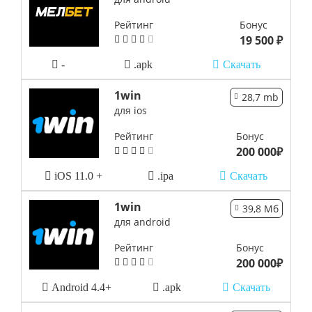
Рейтинг
Бонус
19 500 ₽
-
.apk
Скачать
1win
28,7 mb
для ios
Рейтинг
Бонус
200 000₽
iOS 11.0 +
.ipa
Скачать
1win
39,8 Мб
для android
Рейтинг
Бонус
200 000₽
Android 4.4+
.apk
Скачать