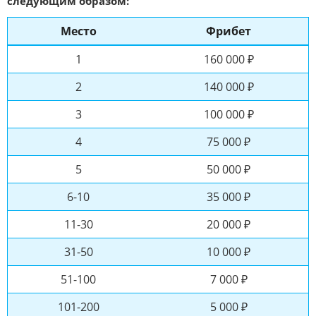
следующим образом:
Место
Фрибет
1
160 000 ₽
2
140 000 ₽
3
100 000 ₽
4
75 000 ₽
5
50 000 ₽
6-10
35 000 ₽
11-30
20 000 ₽
31-50
10 000 ₽
51-100
7 000 ₽
101-200
5 000 ₽