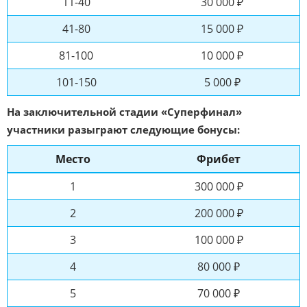
11-40
30 000 ₽
41-80
15 000 ₽
81-100
10 000 ₽
101-150
5 000 ₽
На заключительной стадии «Суперфинал»
участники разыграют следующие бонусы:
Место
Фрибет
1
300 000 ₽
2
200 000 ₽
3
100 000 ₽
4
80 000 ₽
5
70 000 ₽