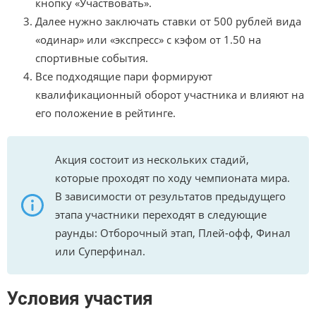
кнопку «Участвовать».
Далее нужно заключать ставки от 500 рублей вида
«одинар» или «экспресс» с кэфом от 1.50 на
спортивные события.
Все подходящие пари формируют
квалификационный оборот участника и влияют на
его положение в рейтинге.
Акция состоит из нескольких стадий,
которые проходят по ходу чемпионата мира.
В зависимости от результатов предыдущего
этапа участники переходят в следующие
раунды: Отборочный этап, Плей-офф, Финал
или Суперфинал.
Условия участия