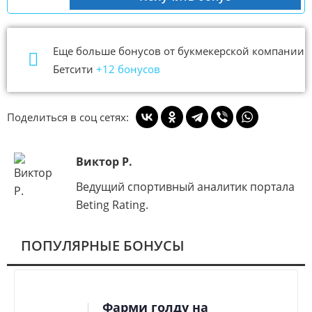
Еще больше бонусов от букмекерской компании
Бетсити
+12 бонусов
Поделиться в соц сетях:
Виктор Р.
Ведущий спортивный аналитик портала
Beting Rating.
ПОПУЛЯРНЫЕ БОНУСЫ
Фарми голду на