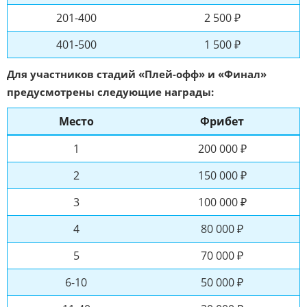
201-400
2 500 ₽
401-500
1 500 ₽
Для участников стадий «Плей-офф» и «Финал»
предусмотрены следующие награды:
Место
Фрибет
1
200 000 ₽
2
150 000 ₽
3
100 000 ₽
4
80 000 ₽
5
70 000 ₽
6-10
50 000 ₽