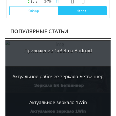
Есть
5-7%
11
Обзор
Играть
ПОПУЛЯРНЫЕ СТАТЬИ
Приложение 1xBet на Android
Актуальное рабочее зеркало Бетвиннер
Актуальное зеркало 1Win