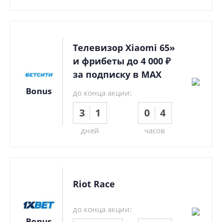
Телевизор Xiaomi 65»
и фрибеты до 4 000 ₽
за подписку в MAX
Bonus
до конца акции:
3
1
0
4
дней
часов
Riot Race
до конца акции:
Bonus