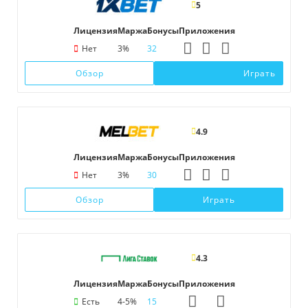
5
Лицензия
Маржа
Бонусы
Приложения
Нет
3%
32
Обзор
Играть
4.9
Лицензия
Маржа
Бонусы
Приложения
Нет
3%
30
Обзор
Играть
4.3
Лицензия
Маржа
Бонусы
Приложения
Есть
4-5%
15