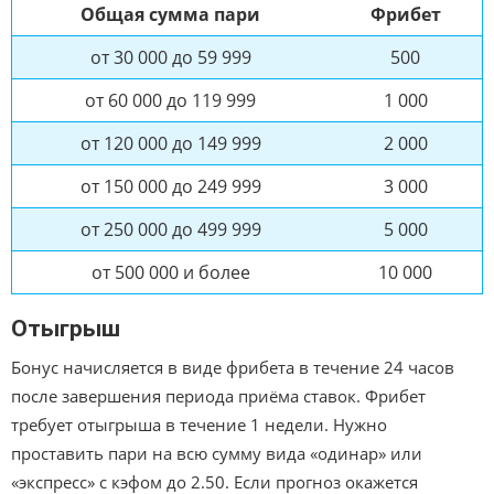
Общая сумма пари
Фрибет
от 30 000 до 59 999
500
от 60 000 до 119 999
1 000
от 120 000 до 149 999
2 000
от 150 000 до 249 999
3 000
от 250 000 до 499 999
5 000
от 500 000 и более
10 000
Отыгрыш
Бонус начисляется в виде фрибета в течение 24 часов
после завершения периода приёма ставок. Фрибет
требует отыгрыша в течение 1 недели. Нужно
проставить пари на всю сумму вида «одинар» или
«экспресс» с кэфом до 2.50. Если прогноз окажется