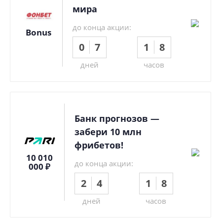
мира
до конца акции:
Bonus
0
7
1
8
дней
часов
Банк прогнозов —
забери 10 млн
фрибетов!
10 010
до конца акции:
000 ₽
2
4
1
8
дней
часов