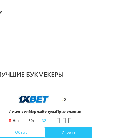
А
ЛУЧШИЕ БУКМЕКЕРЫ
5
Лицензия
Маржа
Бонусы
Приложения
Нет
3%
32
Обзор
Играть