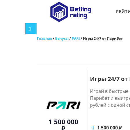
РЕЙТ
Главная
/
Бонусы
/
PARI
/
Игры 24/7 от Парибет
Игры 24/7 от
Играй в быстрые 
Парибет и выигры
рублей с одной с
1 500 000
₽
1 500 000 ₽