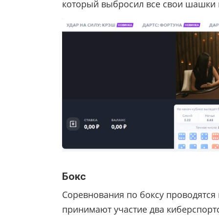
который выбросил все свои шашки 
Бокс
Соревнования по боксу проводятся в
принимают участие два киберспорт