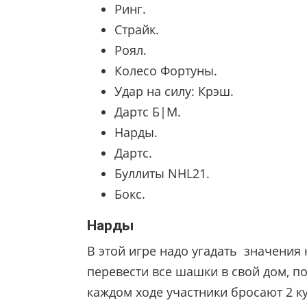
Ринг.
Страйк.
Роял.
Колесо Фортуны.
Удар на силу: Крэш.
Дартс Б|М.
Нарды.
Дартс.
Буллиты NHL21.
Бокс.
Нарды
В этой игре надо угадать значения 
перевести все шашки в свой дом, по
каждом ходе участники бросают 2 ку