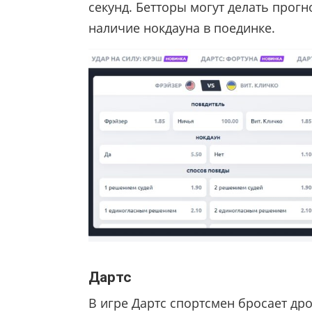
секунд. Бетторы могут делать прог
наличие нокдауна в поединке.
Дартс
В игре Дартс спортсмен бросает дро