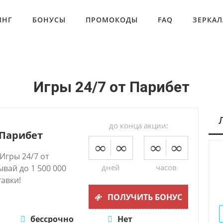
ИНГ
БОНУСЫ
ПРОМОКОДЫ
FAQ
ЗЕРКАЛ
Игры 24/7 от Парибет
до конца акции:
 Парибет
∞
∞
∞
∞
Игры 24/7 от
дней
часов
вай до 1 500 000
тавки!
ПОЛУЧИТЬ БОНУС
бессрочно
Нет