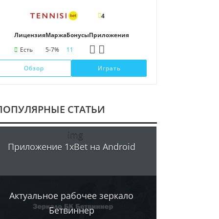
4
Лицензия
Маржа
Бонусы
Приложения
Есть
5-7%
11
Обзор
Играть
ПОПУЛЯРНЫЕ СТАТЬИ
Приложение 1xBet на Android
Актуальное рабочее зеркало
Бетвиннер