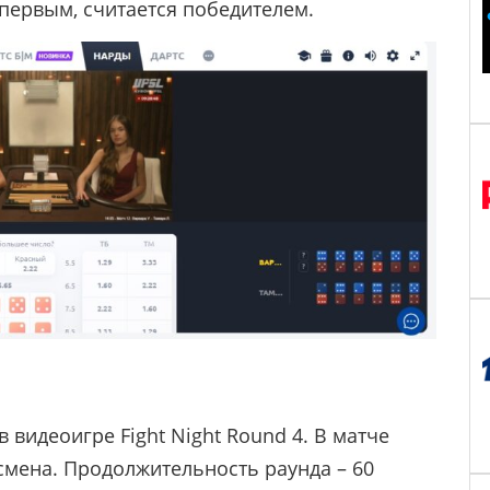
первым, считается победителем.
 видеоигре Fight Night Round 4. В матче
смена. Продолжительность раунда – 60