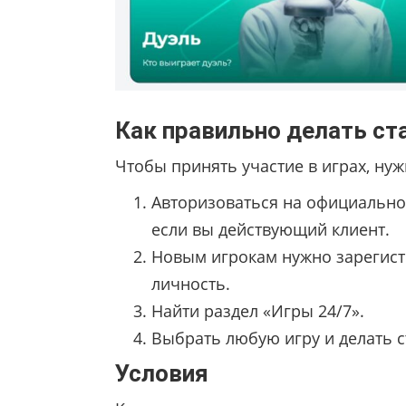
Как правильно делать ст
Чтобы принять участие в играх, ну
Авторизоваться на официально
если вы действующий клиент.
Новым игрокам нужно зарегист
личность.
Найти раздел «Игры 24/7».
Выбрать любую игру и делать с
Условия