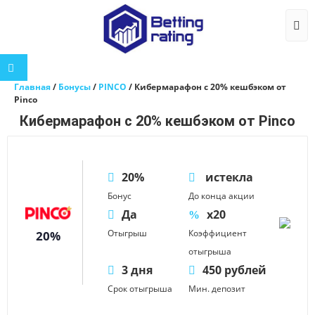
Togg
Главная
/
Бонусы
/
PINCO
/
Кибермарафон с 20% кешбэком от
Pinco
Кибермарафон с 20% кешбэком от Pinco
20%
истекла
Бонус
До конца акции
Да
х20
Отыгрыш
Коэффициент
20%
отыгрыша
3 дня
450 рублей
Срок отыгрыша
Мин. депозит