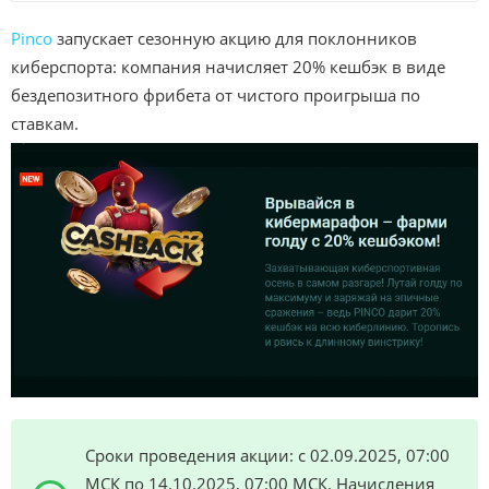
Pinco
запускает сезонную акцию для поклонников
киберспорта: компания начисляет 20% кешбэк в виде
бездепозитного фрибета от чистого проигрыша по
ставкам.
Сроки проведения акции: с 02.09.2025, 07:00
МСК по 14.10.2025, 07:00 МСК. Начисления