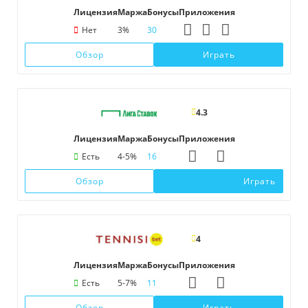
Лицензия
Маржа
Бонусы
Приложения
Нет
3%
30
Обзор
Играть
4.3
Лицензия
Маржа
Бонусы
Приложения
Есть
4-5%
16
Обзор
Играть
4
Лицензия
Маржа
Бонусы
Приложения
Есть
5-7%
11
Обзор
Играть