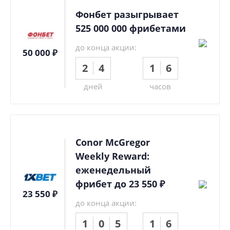
Фонбет разыгрывает
525 000 000 фрибетами
до конца акции:
50 000 ₽
2
4
1
6
дней
часов
Conor McGregor
Weekly Reward:
еженедельный
фрибет до 23 550 ₽
23 550 ₽
до конца акции:
1
0
5
1
6