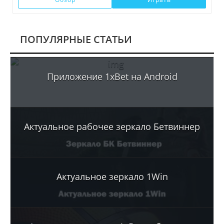
ПОПУЛЯРНЫЕ СТАТЬИ
Приложение 1xBet на Android
Актуальное рабочее зеркало Бетвиннер
Актуальное зеркало 1Win