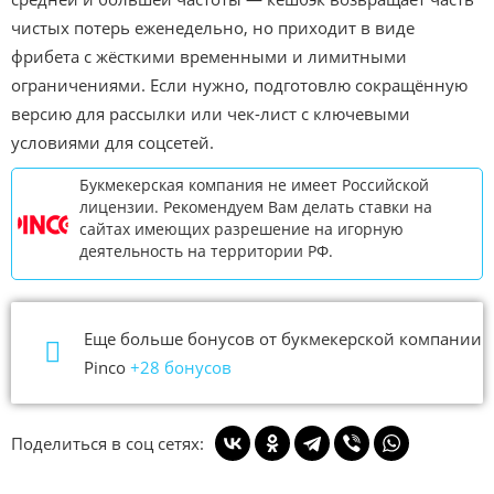
чистых потерь еженедельно, но приходит в виде
фрибета с жёсткими временными и лимитными
ограничениями. Если нужно, подготовлю сокращённую
версию для рассылки или чек-лист с ключевыми
условиями для соцсетей.
Букмекерская компания не имеет Российской
лицензии. Рекомендуем Вам делать ставки на
сайтах имеющих разрешение на игорную
деятельность на территории РФ.
Еще больше бонусов от букмекерской компании
Pinco
+28 бонусов
Поделиться в соц сетях: