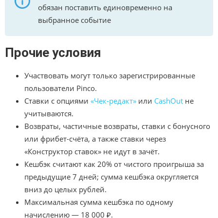
обязан поставить единовременно на
выбранное событие
Прочие условия
Участвовать могут только зарегистрированные
пользователи Pinco.
Ставки с опциями
«Чек-редакт»
или
CashOut
не
учитываются.
Возвраты, частичные возвраты, ставки с бонусного
или фрибет-счёта, а также ставки через
«Конструктор ставок» не идут в зачёт.
Кешбэк считают как 20% от чистого проигрыша за
предыдущие 7 дней; сумма кешбэка округляется
вниз до целых рублей.
Максимальная сумма кешбэка по одному
начислению — 18 000 ₽.