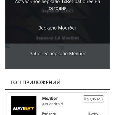
Актуальное зеркало 1xBet рабочее на
сегодня
Зеркало Мостбет
Рабочее зеркало Мелбет
TОП ПРИЛОЖЕНИЙ
Мелбет
53,35 MB
для android
Рейтинг
Бонус