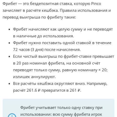
Фрибет — это бездепозитная ставка, которую Pinco
зачисляет в расчёте кешбэка. Правила использования и
перевод выигрыша по фрибету такие:
Фрибет начисляют как целую сумму и не переводят
в наличные до использования.
Фрибет нужно поставить одной ставкой в течение
72 часов (3 дня) после начисления.
Если чистый выигрыш по фрибет-ставке превышает
в 20 раз номинал фрибета, на основной счёт
переводят только сумму, равную номиналу × 20;
излишек аннулируют.
Все расчёты кешбэка округляют вниз. Например,
расчёт 261.6 ₽ превратится в 261 ₽.
Фрибет учитывает только одну ставку при
использовании: всю сумму фрибета игрок