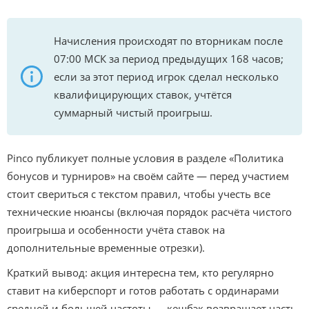
Начисления происходят по вторникам после
07:00 МСК за период предыдущих 168 часов;
если за этот период игрок сделал несколько
квалифицирующих ставок, учтётся
суммарный чистый проигрыш.
Pinco публикует полные условия в разделе «Политика
бонусов и турниров» на своём сайте — перед участием
стоит свериться с текстом правил, чтобы учесть все
технические нюансы (включая порядок расчёта чистого
проигрыша и особенности учёта ставок на
дополнительные временные отрезки).
Краткий вывод: акция интересна тем, кто регулярно
ставит на киберспорт и готов работать с ординарами
средней и большей частоты — кешбэк возвращает часть