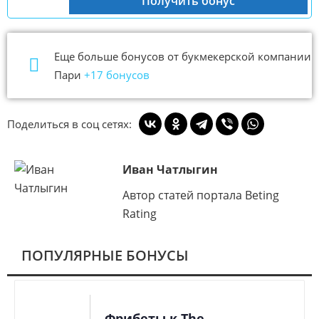
Получить бонус
Еще больше бонусов от букмекерской компании
Пари
+17 бонусов
Поделиться в соц сетях:
Иван Чатлыгин
Автор статей портала Beting
Rating
ПОПУЛЯРНЫЕ БОНУСЫ
Фрибеты к The