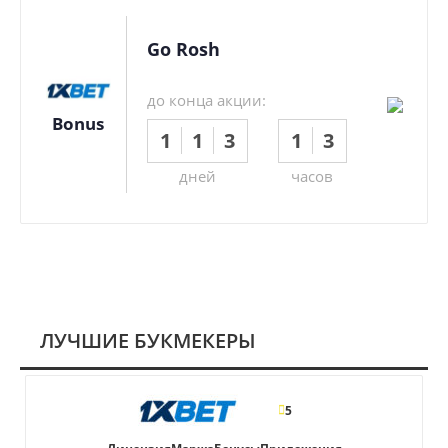
Go Rosh
до конца акции:
Bonus
1
1
3
1
3
дней
часов
ЛУЧШИЕ БУКМЕКЕРЫ
5