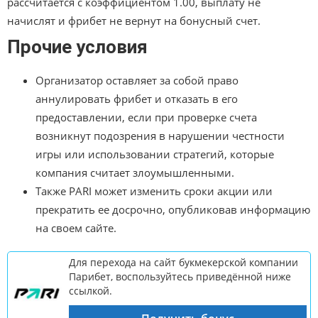
рассчитается с коэффициентом 1.00, выплату не
начислят и фрибет не вернут на бонусный счет.
Прочие условия
Организатор оставляет за собой право
аннулировать фрибет и отказать в его
предоставлении, если при проверке счета
возникнут подозрения в нарушении честности
игры или использовании стратегий, которые
компания считает злоумышленными.
Также PARI может изменить сроки акции или
прекратить ее досрочно, опубликовав информацию
на своем сайте.
Для перехода на сайт букмекерской компании
Парибет, воспользуйтесь приведённой ниже
ссылкой.