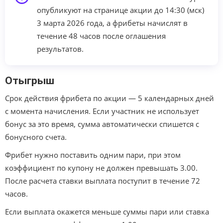
опубликуют на странице акции до 14:30 (мск)
3 марта 2026 года, а фрибеты начислят в
течение 48 часов после оглашения
результатов.
Отыгрыш
Срок действия фрибета по акции — 5 календарных дней
с момента начисления. Если участник не использует
бонус за это время, сумма автоматически спишется с
бонусного счета.
Фрибет нужно поставить одним пари, при этом
коэффициент по купону не должен превышать 3.00.
После расчета ставки выплата поступит в течение 72
часов.
Если выплата окажется меньше суммы пари или ставка