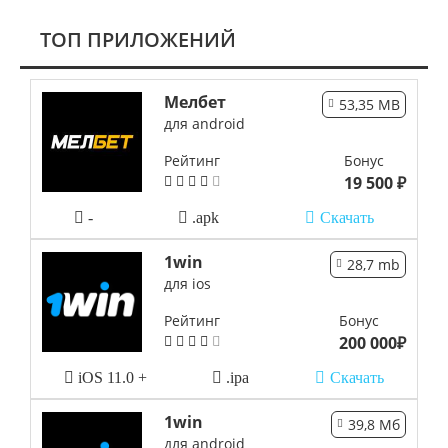
TОП ПРИЛОЖЕНИЙ
Мелбет
53,35 MB
для android
Рейтинг
Бонус
19 500 ₽
-
.apk
Скачать
1win
28,7 mb
для ios
Рейтинг
Бонус
200 000₽
iOS 11.0 +
.ipa
Скачать
1win
39,8 Мб
для android