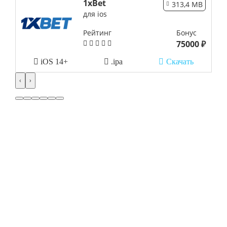
1xBet
313,4 MB
для ios
Рейтинг
Бонус
75000 ₽
iOS 14+
.ipa
Скачать
‹
›