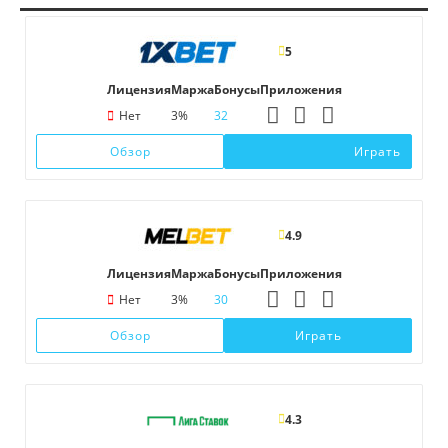
5
Лицензия
Маржа
Бонусы
Приложения
Нет
3%
32
Обзор
Играть
4.9
Лицензия
Маржа
Бонусы
Приложения
Нет
3%
30
Обзор
Играть
4.3