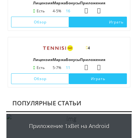
Лицензия
Маржа
Бонусы
Приложения
Есть
4-5%
16
Обзор
Играть
4
Лицензия
Маржа
Бонусы
Приложения
Есть
5-7%
11
Обзор
Играть
ПОПУЛЯРНЫЕ СТАТЬИ
Приложение 1xBet на Android