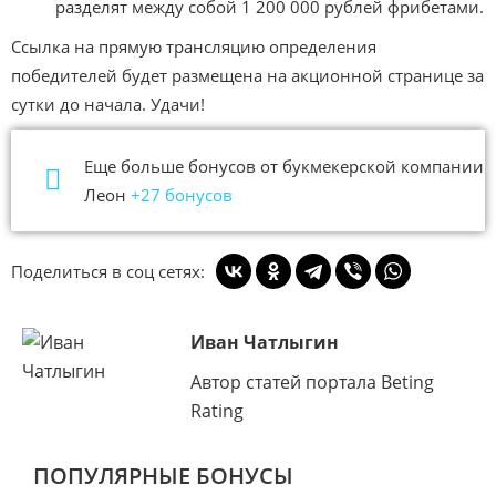
разделят между собой 1 200 000 рублей фрибетами.
Ссылка на прямую трансляцию определения
победителей будет размещена на акционной странице за
сутки до начала. Удачи!
Еще больше бонусов от букмекерской компании
Леон
+27 бонусов
Поделиться в соц сетях:
Иван Чатлыгин
Автор статей портала Beting
Rating
ПОПУЛЯРНЫЕ БОНУСЫ