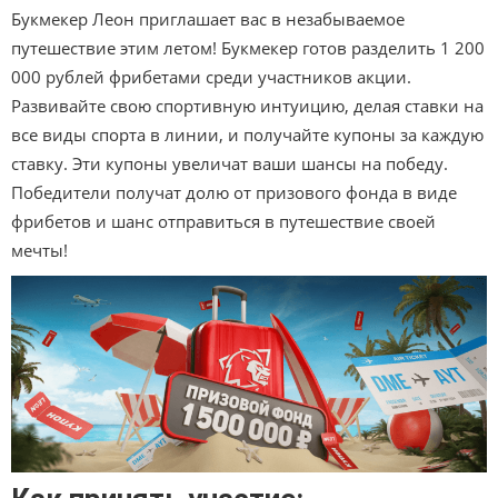
Букмекер Леон приглашает вас в незабываемое
путешествие этим летом! Букмекер готов разделить 1 200
000 рублей фрибетами среди участников акции.
Развивайте свою спортивную интуицию, делая ставки на
все виды спорта в линии, и получайте купоны за каждую
ставку. Эти купоны увеличат ваши шансы на победу.
Победители получат долю от призового фонда в виде
фрибетов и шанс отправиться в путешествие своей
мечты!