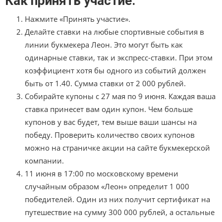
Как принять участие:
Нажмите «Принять участие».
Делайте ставки на любые спортивные события в
линии букмекера Леон. Это могут быть как
одинарные ставки, так и экспресс-ставки. При этом
коэффициент хотя бы одного из событий должен
быть от 1.40. Сумма ставки от 2 000 рублей.
Собирайте купоны с 27 мая по 9 июня. Каждая ваша
ставка принесет вам один купон. Чем больше
купонов у вас будет, тем выше ваши шансы на
победу. Проверить количество своих купонов
можно на страничке акции на сайте букмекерской
компании.
11 июня в 17:00 по московскому времени
случайным образом «Леон» определит 1 000
победителей. Один из них получит сертификат на
путешествие на сумму 300 000 рублей, а остальные