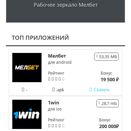
Рабочее зеркало Мелбет
TОП ПРИЛОЖЕНИЙ
Мелбет
53,35 MB
для android
Рейтинг
Бонус
19 500 ₽
-
.apk
Скачать
1win
28,7 mb
для ios
Рейтинг
Бонус
200 000₽