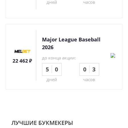
дней
часов
Major League Baseball
2026
до конца акции:
22 462 ₽
5
0
0
3
дней
часов
ЛУЧШИЕ БУКМЕКЕРЫ