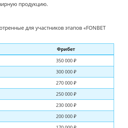
нирную продукцию.
отренные для участников этапов «FONBET
Фрибет
350 000 ₽
300 000 ₽
270 000 ₽
250 000 ₽
230 000 ₽
200 000 ₽
170 000 ₽