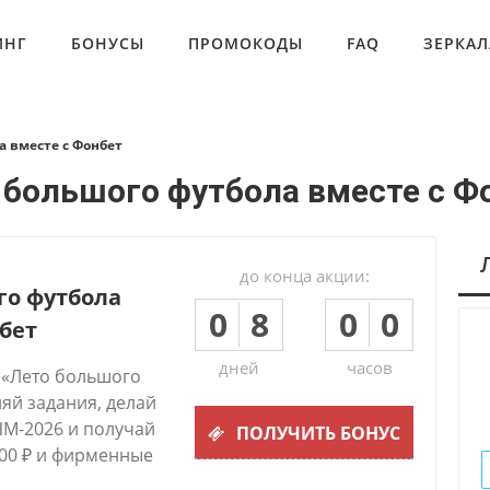
ИНГ
БОНУСЫ
ПРОМОКОДЫ
FAQ
ЗЕРКАЛ
а вместе с Фонбет
 большого футбола вместе с Ф
до конца акции:
го футбола
0
8
0
0
бет
дней
часов
 «Лето большого
яй задания, делай
ЧМ-2026 и получай
ПОЛУЧИТЬ БОНУС
000 ₽ и фирменные