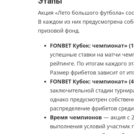
Этапы
Акция «Лето большого футбола» сос
В каждом из них предусмотрена соб
призовой фонд.
FONBET Кубок: чемпионат» (1
успешные ставки на матчи чемп
рейтинге. По итогам каждого э
Размер фрибетов зависит от ито
FONBET Кубок: чемпионат» (4
заключительной стадии турнир
однако предусмотрен собствен
распределение фрибетов среди
Время чемпионов
— акция с 
выполнения условий участник 