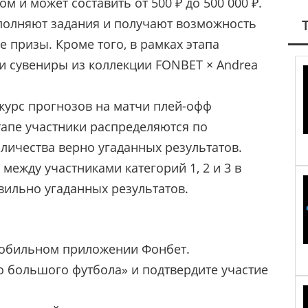
 и может составить от 500 ₽ до 500 000 ₽.
олняют задания и получают возможность
призы. Кроме того, в рамках этапа
и сувениры из коллекции FONBET × Andrea
урс прогнозов на матчи плей-офф
тапе участники распределяются по
оличества верно угаданных результатов.
между участниками категорий 1, 2 и 3 в
вильно угаданных результатов.
 мобильном приложении Фонбет.
о большого футбола» и подтвердите участие