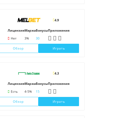
4.9
Лицензия
Маржа
Бонусы
Приложения
Нет
3%
30
Обзор
Играть
4.3
Лицензия
Маржа
Бонусы
Приложения
Есть
4-5%
15
Обзор
Играть