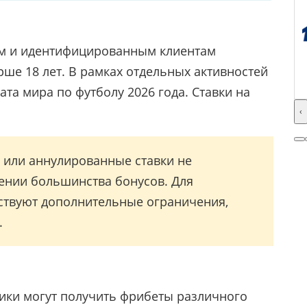
ым и идентифицированным клиентам
ше 18 лет. В рамках отдельных активностей
та мира по футболу 2026 года. Ставки на
‹
или аннулированные ставки не
ении большинства бонусов. Для
йствуют дополнительные ограничения,
.
ники могут получить фрибеты различного