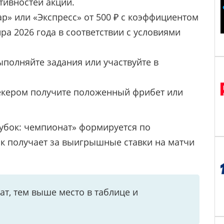
тивностей акции.
р» или «Экспресс» от 500 ₽ с коэффициентом
ра 2026 года в соответствии с условиями
ыполняйте задания или участвуйте в
екером получите положенный фрибет или
убок: чемпионат» формируется по
ик получает за выигрышные ставки на матчи
т, тем выше место в таблице и