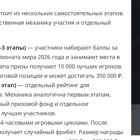
тоит из нескольких самостоятельных этапов.
ственная механика участия и отдельный
-3 этапы)
— участники набирают баллы за
ионата мира 2026 года и занимают места в
тапа призы получают 10 000 лучших игроков.
говой позиции и может достигать 350 000 ₽.
 этап)
— отдельный рейтинг для
а. Механика аналогична первым этапам,
ный призовой фонд и отдельное
 лучших участников.
24-часовыми игровыми циклами. После
получает случайный фрибет. Размер награды