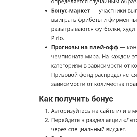
определяется случайным образом
Бонус-маркет
— участники вып
выиграть фрибеты и фирменные 
разыгрываются футболки, худи 
Pirlo.
Прогнозы на плей-офф
— конк
чемпионата мира. На каждом э
категориям в зависимости от к
Призовой фонд распределяется 
зависимости от количества пра
Как получить бонус
Авторизуйтесь на сайте или в
Перейдите в раздел акции «Лет
через специальный виджет.