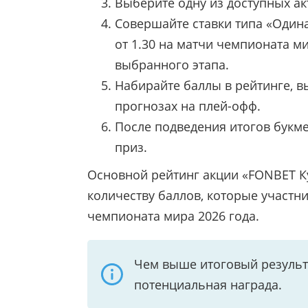
Выберите одну из доступных ак
Совершайте ставки типа «Одина
от 1.30 на матчи чемпионата ми
выбранного этапа.
Набирайте баллы в рейтинге, в
прогнозах на плей-офф.
После подведения итогов букм
приз.
Основной рейтинг акции «FONBET К
количеству баллов, которые участн
чемпионата мира 2026 года.
Чем выше итоговый результа
потенциальная награда.