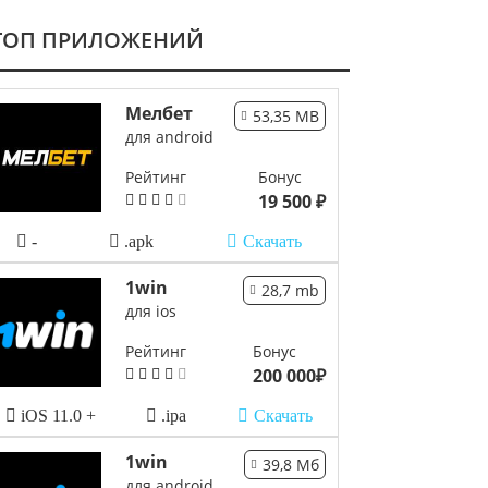
TОП ПРИЛОЖЕНИЙ
Мелбет
53,35 MB
для android
Рейтинг
Бонус
19 500 ₽
-
.apk
Скачать
1win
28,7 mb
для ios
Рейтинг
Бонус
200 000₽
iOS 11.0 +
.ipa
Скачать
1win
39,8 Мб
для android