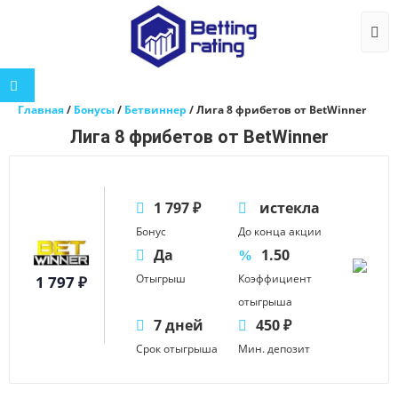
Togg
Главная
/
Бонусы
/
Бетвиннер
/
Лига 8 фрибетов от BetWinner
Лига 8 фрибетов от BetWinner
1 797 ₽
истекла
Бонус
До конца акции
Да
1.50
Отыгрыш
Коэффициент
1 797 ₽
отыгрыша
7 дней
450 ₽
Срок отыгрыша
Мин. депозит