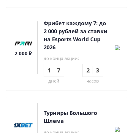
Фрибет каждому 7: до
2 000 рублей за ставки
на Esports World Cup
2026
2 000 ₽
до конца акции:
1
7
2
3
дней
часов
Турниры Большого
Шлема
до конца акции: