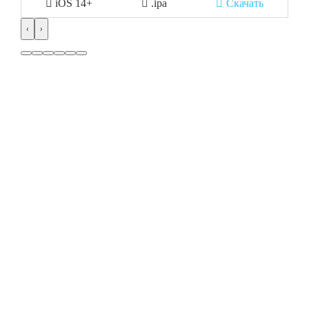
iOS 14+
.ipa
Скачать
‹
›