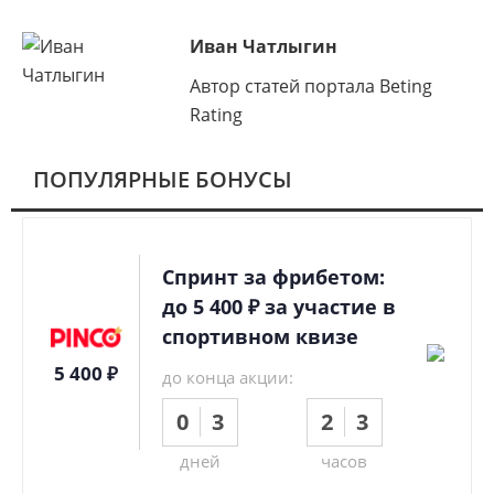
Иван Чатлыгин
Автор статей портала Beting
Rating
ПОПУЛЯРНЫЕ БОНУСЫ
Спринт за фрибетом:
до 5 400 ₽ за участие в
спортивном квизе
5 400 ₽
до конца акции:
0
3
2
3
дней
часов