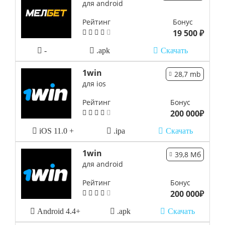
для android
Рейтинг
Бонус
19 500 ₽
-
.apk
Скачать
1win
28,7 mb
для ios
Рейтинг
Бонус
200 000₽
iOS 11.0 +
.ipa
Скачать
1win
39,8 Мб
для android
Рейтинг
Бонус
200 000₽
Android 4.4+
.apk
Скачать