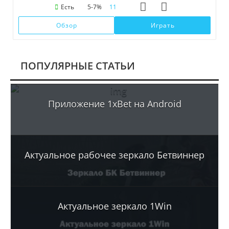
Есть
5-7%
11
Обзор
Играть
ПОПУЛЯРНЫЕ СТАТЬИ
Приложение 1xBet на Android
Актуальное рабочее зеркало Бетвиннер
Актуальное зеркало 1Win