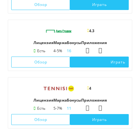
Обзор
Играть
4.3
Лицензия
Маржа
Бонусы
Приложения
Есть
4-5%
16
Обзор
Играть
4
Лицензия
Маржа
Бонусы
Приложения
Есть
5-7%
11
Обзор
Играть