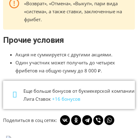
«Возврат», «Отмена», «Выкуп», пари вида
«система», а также ставки, заключенные на
фрибет.
Прочие условия
Акция не суммируется с другими акциями.
Один участник может получить до четырех
фрибетов на общую сумму до 8 000 ₽.
Еще больше бонусов от букмекерской компании
Лига Ставок
+16 бонусов
Поделиться в соц сетях: