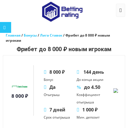
Togg
Главная
/
Бонусы
/
Лига Ставок
/
Фрибет до 8 000 ₽ новым
игрокам
Фрибет до 8 000 ₽ новым игрокам
8 000 ₽
144 день
Бонус
До конца акции
Да
до 4.50
Отыгрыш
Коэффициент
8 000 ₽
отыгрыша
7 дней
1 000 ₽
Срок отыгрыша
Мин. депозит