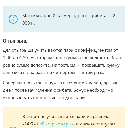
Максимальный размер одного фрибета — 2
000 ₽.
Отыгрыш
Для отыгрыша учитываются пари с коэффициентом от
1.40 до 4.50. На втором этапе сумма ставок должна быть
равна сумме депозита, на третьем — превышать сумму
депозита в два раза, на четвертом — в три раза.
Совершить отыгрыш нужно в течение 7 календарных
дней после зачисления фрибета. Бонус необходимо
использовать полностью за одно пари.
В акции не учитываются пари из раздела
«24/7» /
«Быстрые игры»
, ставки со статусом