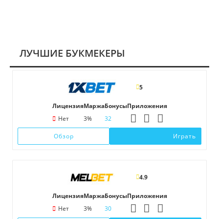
ЛУЧШИЕ БУКМЕКЕРЫ
5
Лицензия
Маржа
Бонусы
Приложения
Нет
3%
32
Обзор
Играть
4.9
Лицензия
Маржа
Бонусы
Приложения
Нет
3%
30