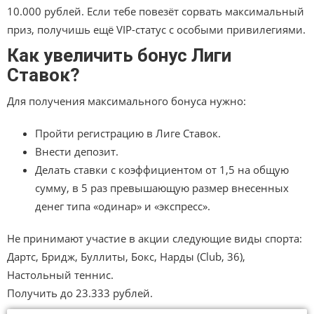
10.000 рублей. Если тебе повезёт сорвать максимальный
приз, получишь ещё VIP-статус с особыми привилегиями.
Как увеличить бонус Лиги
Ставок?
Для получения максимального бонуса нужно:
Пройти регистрацию в Лиге Ставок.
Внести депозит.
Делать ставки с коэффициентом от 1,5 на общую
сумму, в 5 раз превышающую размер внесенных
денег типа «одинар» и «экспресс».
Не принимают участие в акции следующие виды спорта:
Дартс, Бридж, Буллиты, Бокс, Нарды (Club, 36),
Настольный теннис.
Получить до 23.333 рублей.