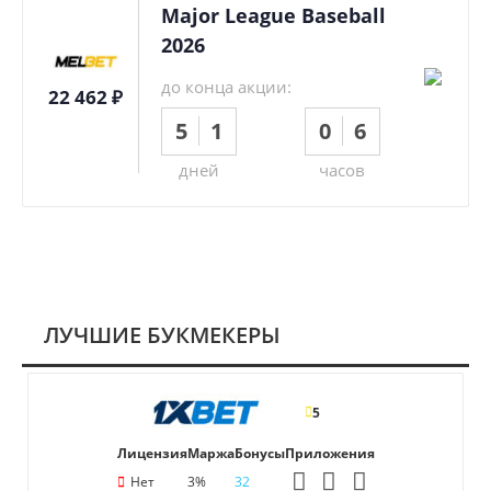
Major League Baseball
2026
до конца акции:
22 462 ₽
5
1
0
6
дней
часов
ЛУЧШИЕ БУКМЕКЕРЫ
5
Лицензия
Маржа
Бонусы
Приложения
Нет
3%
32