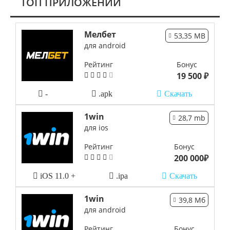
TОП ПРИЛОЖЕНИЙ
Мелбет
53,35 MB
для android
Рейтинг
Бонус
19 500 ₽
-
.apk
Скачать
1win
28,7 mb
для ios
Рейтинг
Бонус
200 000₽
iOS 11.0 +
.ipa
Скачать
1win
39,8 Мб
для android
Рейтинг
Бонус