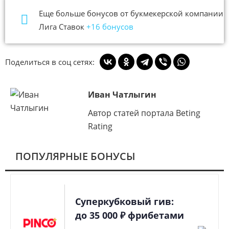
Еще больше бонусов от букмекерской компании
Лига Ставок
+16 бонусов
Поделиться в соц сетях:
Иван Чатлыгин
Автор статей портала Beting
Rating
ПОПУЛЯРНЫЕ БОНУСЫ
Суперкубковый гив:
до 35 000 ₽ фрибетами