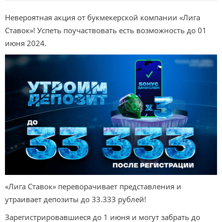
Невероятная акция от букмекерской компании «Лига
Ставок»! Успеть поучаствовать есть возможность до 01
июня 2024.
«Лига Ставок» переворачивает представления и
утраивает депозиты до 33.333 рублей!
Зарегистрировавшиеся до 1 июня и могут забрать до