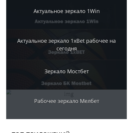
Актуальное зеркало 1Win
Актуальное зеркало 1xBet рабочее на
сегодня
Зеркало Мостбет
Рабочее зеркало Мелбет