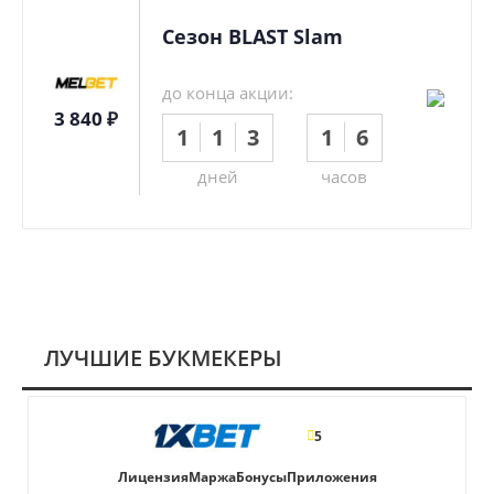
Сезон BLAST Slam
до конца акции:
3 840 ₽
1
1
3
1
6
дней
часов
ЛУЧШИЕ БУКМЕКЕРЫ
5
Лицензия
Маржа
Бонусы
Приложения