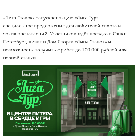
«Лига Ставок» запускает акцию «Лига Тур» —
специальное предложение для любителей спорта и
ярких впечатлений. Участников ждёт поездка в Санкт-
Петербург, визит в Дом Спорта «Лиги Ставок» и
возможность получить фрибет до 100 000 рублей для
первой ставки.