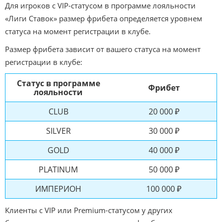
Для игроков с VIP-статусом в программе лояльности
«Лиги Ставок» размер фрибета определяется уровнем
статуса на момент регистрации в клубе.
Размер фрибета зависит от вашего статуса на момент
регистрации в клубе:
Статус в программе
Фрибет
лояльности
CLUB
20 000 ₽
SILVER
30 000 ₽
GOLD
40 000 ₽
PLATINUM
50 000 ₽
ИМПЕРИОН
100 000 ₽
Клиенты с VIP или Premium-статусом у других