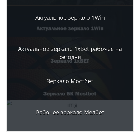
Актуальное зеркало 1Win
Актуальное зеркало 1xBet рабочее на
сегодня
Зеркало Мостбет
Рабочее зеркало Мелбет