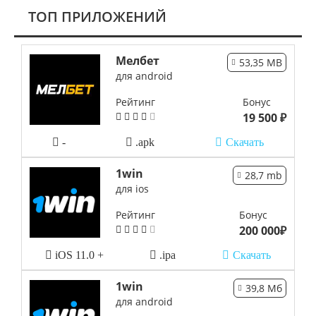
TОП ПРИЛОЖЕНИЙ
Мелбет
53,35 MB
для android
Рейтинг
Бонус
19 500 ₽
-
.apk
Скачать
1win
28,7 mb
для ios
Рейтинг
Бонус
200 000₽
iOS 11.0 +
.ipa
Скачать
1win
39,8 Мб
для android