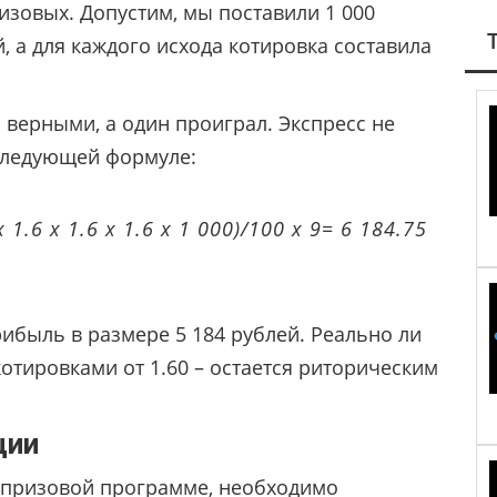
зовых. Допустим, мы поставили 1 000
й, а для каждого исхода котировка составила
 верными, а один проиграл. Экспресс не
 следующей формуле:
 х 1.6 х 1.6 х 1.6 х 1 000)/100 х 9= 6 184.75
ибыль в размере 5 184 рублей. Реально ли
 котировками от 1.60 – остается риторическим
ции
 призовой программе, необходимо