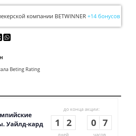
кмекерской компании BETWINNER
+14 бонусов
н
ала Beting Rating
до конца акции:
мпийские
1
2
0
7
ы. Уайлд-кард
дней
часов