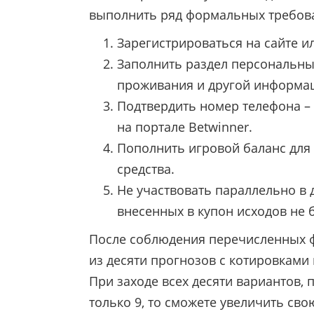
выполнить ряд формальных требов
Зарегистрироваться на сайте 
Заполнить раздел персональны
проживания и другой информа
Подтвердить номер телефона –
на портале Betwinner.
Пополнить игровой баланс для
средства.
Не участвовать параллельно в д
внесенных в купон исходов не
После соблюдения перечисленных ф
из десяти прогнозов с котировками 
При заходе всех десяти вариантов, 
только 9, то сможете увеличить сво