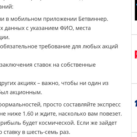
аний:
или в мобильном приложении Бетвиннер.
х данных с указанием ФИО, места
ции.
 обязательное требование для любых акций
 заключения ставок на собственные
ругих акциях – важно, чтобы ни один из
 был акционным.
ормальностей, просто составляйте экспресс
не ниже 1.60 и ждите, насколько вам повезет.
прибыль будет космической. Если же зайдет
ю ставку в шесть-семь раз.