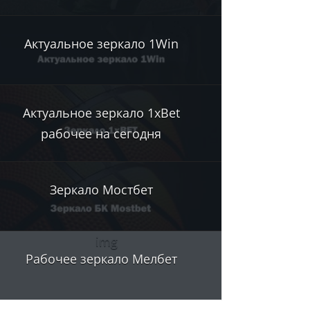
Актуальное зеркало 1Win
Актуальное зеркало 1xBet
рабочее на сегодня
Зеркало Мостбет
Рабочее зеркало Мелбет