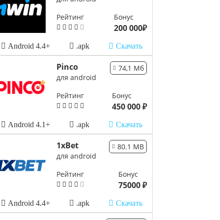
Рейтинг
Бонус
200 000₽
Android 4.4+
.apk
Скачать
Pinco
74,1 Мб
для android
Рейтинг
Бонус
450 000 ₽
Android 4.1+
.apk
Скачать
1xBet
80.1 MB
для android
Рейтинг
Бонус
75000 ₽
Android 4.4+
.apk
Скачать