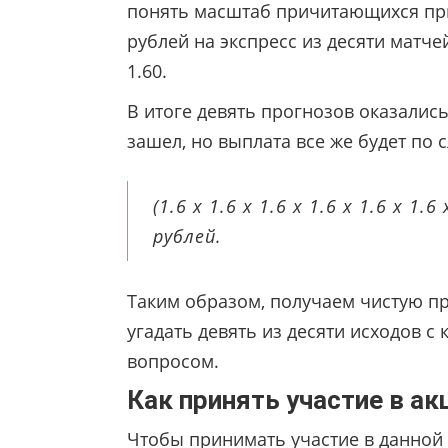
понять масштаб причитающихся при
рублей на экспресс из десяти матче
1.60.
В итоге девять прогнозов оказались
зашел, но выплата все же будет по
(1.6 х 1.6 х 1.6 х 1.6 х 1.6 х 1.6
рублей.
Таким образом, получаем чистую пр
угадать девять из десяти исходов с
вопросом.
Как принять участие в ак
Чтобы принимать участие в данной