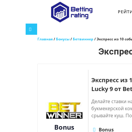
РЕЙТ
Главная
/
Бонусы
/
Бетвиннер
/
Экспресс из 10 соб
Экспрес
Экспресс из 
Lucky 9 от Be
Делайте ставки н
букмекерской ко
срывайте куш. По
Bonus
Bonus