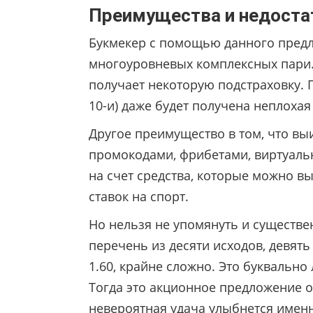
Преимущества и недоста
Букмекер с помощью данного пред
многоуровневых комплексных пари. 
получает некоторую подстраховку. П
10-и) даже будет получена неплоха
Другое преимущество в том, что вы
промокодами, фрибетами, виртуаль
на счет средства, которые можно в
ставок на спорт.
Но нельзя не упомянуть и существен
перечень из десяти исходов, девять
1.60, крайне сложно. Это буквально
Тогда это акционное предложение от
невероятная удача улыбнется именн