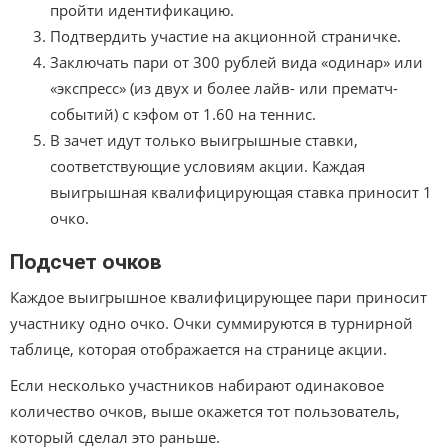
пройти идентификацию.
Подтвердить участие на акционной страничке.
Заключать пари от 300 рублей вида «одинар» или
«экспресс» (из двух и более лайв- или прематч-
событий) с кэфом от 1.60 на теннис.
В зачет идут только выигрышные ставки,
соответствующие условиям акции. Каждая
выигрышная квалифицирующая ставка приносит 1
очко.
Подсчет очков
Каждое выигрышное квалифицирующее пари приносит
участнику одно очко. Очки суммируются в турнирной
таблице, которая отображается на странице акции.
Если несколько участников набирают одинаковое
количество очков, выше окажется тот пользователь,
который сделал это раньше.