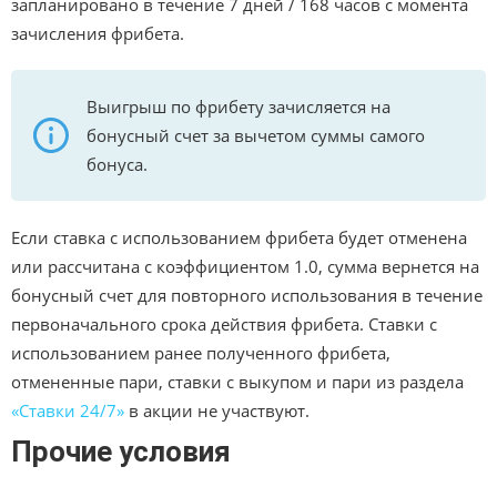
запланировано в течение 7 дней / 168 часов с момента
зачисления фрибета.
Выигрыш по фрибету зачисляется на
бонусный счет за вычетом суммы самого
бонуса.
Если ставка с использованием фрибета будет отменена
или рассчитана с коэффициентом 1.0, сумма вернется на
бонусный счет для повторного использования в течение
первоначального срока действия фрибета. Ставки с
использованием ранее полученного фрибета,
отмененные пари, ставки с выкупом и пари из раздела
«Ставки 24/7»
в акции не участвуют.
Прочие условия