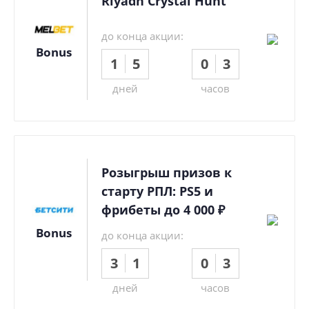
Riyadh Crystal Hunt
до конца акции:
Bonus
1
5
0
3
дней
часов
Розыгрыш призов к
старту РПЛ: PS5 и
фрибеты до 4 000 ₽
Bonus
до конца акции:
3
1
0
3
дней
часов