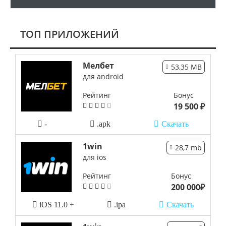
TОП ПРИЛОЖЕНИЙ
Мелбет
53,35 MB
для android
Рейтинг
Бонус
19 500 ₽
-
.apk
Скачать
1win
28,7 mb
для ios
Рейтинг
Бонус
200 000₽
iOS 11.0 +
.ipa
Скачать