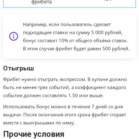
фрибета
Например, если пользователь сделает
подходящие ставки на сумму 5 000 рублей,
бонус составит 10% от общего объёма ставок.
В этом случае фрибет будет равен 500 рублей.
Отыгрыш
Фрибет нужно отыграть экспрессом. В купоне должно
быть не менее трёх событий, а коэффициент каждого
события должен составлять 1.50 или выше.
Использовать бонус можно в течение 7 дней со дня
выдачи. После окончания этого срока фрибет сгорает
вместе с выигрышами по нему.
Прочие условия