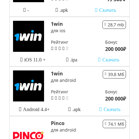
-
.apk
Скачать
1win
28,7 mb
для ios
Рейтинг
Бонус
200 000₽
iOS 11.0 +
.ipa
Скачать
1win
39,8 Мб
для android
Рейтинг
Бонус
200 000₽
Android 4.4+
.apk
Скачать
Pinco
74,1 Мб
для android