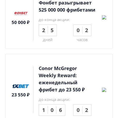
Фонбет разыгрывает
525 000 000 фрибетами
до конца акции:
50 000 ₽
2
5
0
2
дней
часов
Conor McGregor
Weekly Reward:
еженедельный
фрибет до 23 550 ₽
23 550 ₽
до конца акции:
1
0
6
0
2