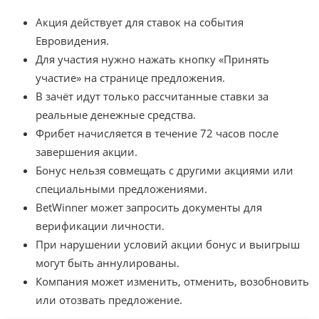
Акция действует для ставок на события
Евровидения.
Для участия нужно нажать кнопку «Принять
участие» на странице предложения.
В зачёт идут только рассчитанные ставки за
реальные денежные средства.
Фрибет начисляется в течение 72 часов после
завершения акции.
Бонус нельзя совмещать с другими акциями или
специальными предложениями.
BetWinner может запросить документы для
верификации личности.
При нарушении условий акции бонус и выигрыш
могут быть аннулированы.
Компания может изменить, отменить, возобновить
или отозвать предложение.