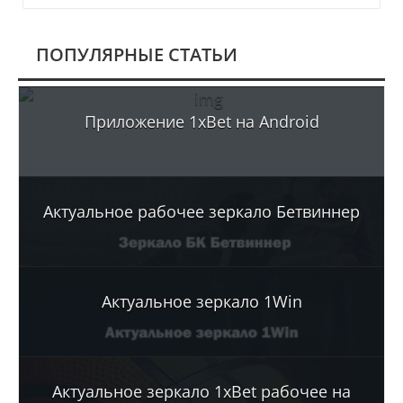
ПОПУЛЯРНЫЕ СТАТЬИ
Приложение 1xBet на Android
Актуальное рабочее зеркало Бетвиннер
Актуальное зеркало 1Win
Актуальное зеркало 1xBet рабочее на