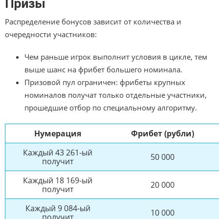
Призы
Распределение бонусов зависит от количества и
очередности участников:
Чем раньше игрок выполнит условия в цикле, тем
выше шанс на фрибет большего номинала.
Призовой пул ограничен: фрибеты крупных
номиналов получат только отдельные участники,
прошедшие отбор по специальному алгоритму.
Нумерация
Фрибет (рубли)
Каждый 43 261-ый
50 000
получит
Каждый 18 169-ый
20 000
получит
Каждый 9 084-ый
10 000
получит