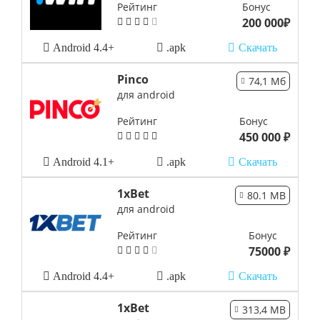
Рейтинг
Бонус
200 000₽
Android 4.4+
.apk
Скачать
Pinco
74,1 Мб
для android
Рейтинг
Бонус
450 000 ₽
Android 4.1+
.apk
Скачать
1xBet
80.1 MB
для android
Рейтинг
Бонус
75000 ₽
Android 4.4+
.apk
Скачать
1xBet
313,4 MB