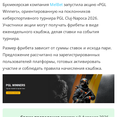
Букмекерская компания
MelBet
запустила акцию «PGL
Winners», ориентированную на поклонников
киберспортивного турнира PGL Cluj-Napoca 2026.
Участники акции могут получать фрибеты в виде
еженедельного кэшбэка, делая ставки на события
турнира.
Размер фрибета зависит от суммы ставок и исхода пари.
Предложение рассчитано на зарегистрированных
пользователей платформы, готовых активировать
участие и соблюдать правила начисления кэшбэка.