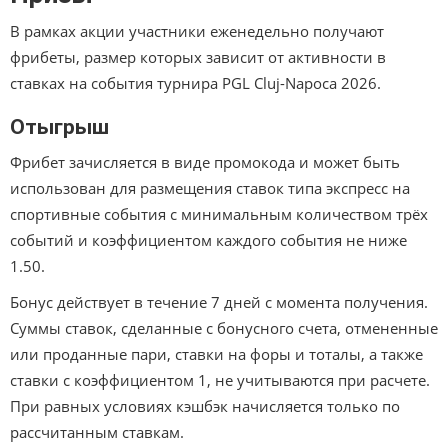
В рамках акции участники еженедельно получают
фрибеты, размер которых зависит от активности в
ставках на события турнира PGL Cluj-Napoca 2026.
Отыгрыш
Фрибет зачисляется в виде промокода и может быть
использован для размещения ставок типа экспресс на
спортивные события с минимальным количеством трёх
событий и коэффициентом каждого события не ниже
1.50.
Бонус действует в течение 7 дней с момента получения.
Суммы ставок, сделанные с бонусного счета, отмененные
или проданные пари, ставки на форы и тоталы, а также
ставки с коэффициентом 1, не учитываются при расчете.
При равных условиях кэшбэк начисляется только по
рассчитанным ставкам.