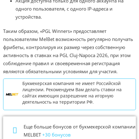
Акция доступна только для одного аккаунта на
одного пользователя, с одного IP-адреса и
устройства.
Таким образом, «PGL Winners» предоставляет
пользователям MelBet возможность регулярно получать
фрибеты, контролируя их размер через собственную
активность в ставках на PGL Cluj-Napoca 2026, при этом
соблюдение правил и своевременная регистрация
являются обязательными условиями для участия.
Букмекерская компания не имеет Российской
лицензии. Рекомендуем Вам делать ставки на
сайтах имеющих разрешение на игорную
деятельность на территории РФ.
Еще больше бонусов от букмекерской компании
MELBET
+30 бонусов