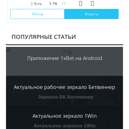
Есть
5-7%
11
Обзор
Играть
ПОПУЛЯРНЫЕ СТАТЬИ
Приложение 1xBet на Android
Актуальное рабочее зеркало Бетвиннер
Актуальное зеркало 1Win