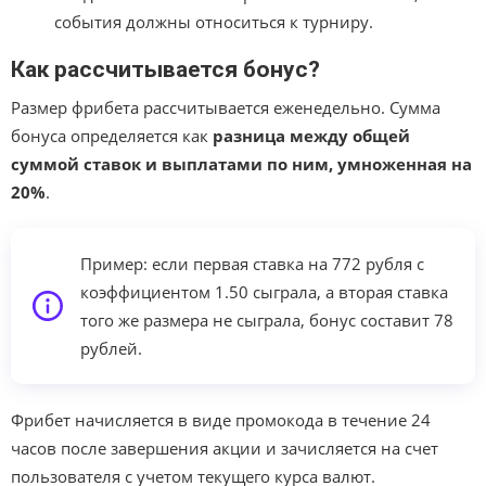
события должны относиться к турниру.
Как рассчитывается бонус?
Размер фрибета рассчитывается еженедельно. Сумма
бонуса определяется как
разница между общей
суммой ставок и выплатами по ним, умноженная на
20%
.
Пример: если первая ставка на 772 рубля с
коэффициентом 1.50 сыграла, а вторая ставка
того же размера не сыграла, бонус составит 78
рублей.
Фрибет начисляется в виде промокода в течение 24
часов после завершения акции и зачисляется на счет
пользователя с учетом текущего курса валют.