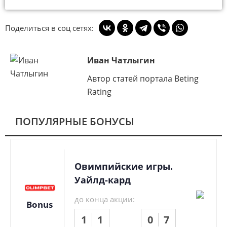
Поделиться в соц сетях:
Иван Чатлыгин
Автор статей портала Beting
Rating
ПОПУЛЯРНЫЕ БОНУСЫ
Овимпийские игры.
Уайлд-кард
до конца акции:
Bonus
1
1
0
7