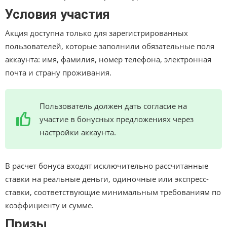
Условия участия
Акция доступна только для зарегистрированных
пользователей, которые заполнили обязательные поля
аккаунта: имя, фамилия, номер телефона, электронная
почта и страну проживания.
Пользователь должен дать согласие на
участие в бонусных предложениях через
настройки аккаунта.
В расчет бонуса входят исключительно рассчитанные
ставки на реальные деньги, одиночные или экспресс-
ставки, соответствующие минимальным требованиям по
коэффициенту и сумме.
Призы