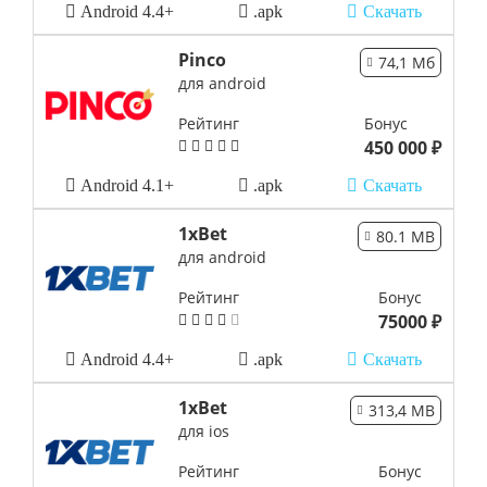
Android 4.4+
.apk
Скачать
Pinco
74,1 Мб
для android
Рейтинг
Бонус
450 000 ₽
Android 4.1+
.apk
Скачать
1xBet
80.1 MB
для android
Рейтинг
Бонус
75000 ₽
Android 4.4+
.apk
Скачать
1xBet
313,4 MB
для ios
Рейтинг
Бонус