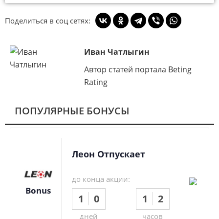
Поделиться в соц сетях:
Иван Чатлыгин
Автор статей портала Beting
Rating
ПОПУЛЯРНЫЕ БОНУСЫ
Леон Отпускает
до конца акции:
Bonus
1
0
1
2
дней
часов