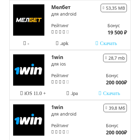
Мелбет
53,35 MB
для android
Рейтинг
Бонус
19 500 ₽
-
.apk
Скачать
1win
28,7 mb
для ios
Рейтинг
Бонус
200 000₽
iOS 11.0 +
.ipa
Скачать
1win
39,8 Мб
для android
Рейтинг
Бонус
200 000₽