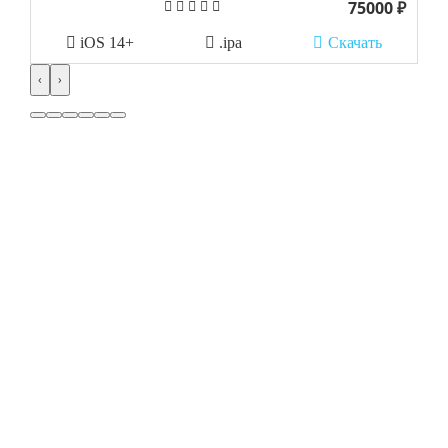
75000 ₽
iOS 14+
.ipa
Скачать
‹
›