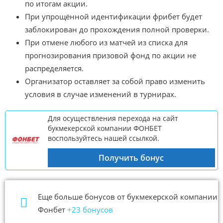
по итогам акции.
При упрощённой идентификации фрибет будет
заблокирован до прохождения полной проверки.
При отмене любого из матчей из списка для
прогнозирования призовой фонд по акции не
распределяется.
Организатор оставляет за собой право изменить
условия в случае изменений в турнирах.
Для осуществления перехода на сайт
букмекерской компании ФОНБЕТ
воспользуйтесь нашей ссылкой.
Получить бонус
Еще больше бонусов от букмекерской компании
Фонбет
+23 бонусов