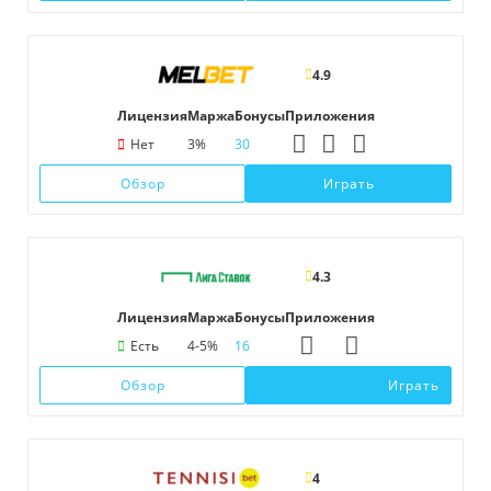
4.9
Лицензия
Маржа
Бонусы
Приложения
Нет
3%
30
Обзор
Играть
4.3
Лицензия
Маржа
Бонусы
Приложения
Есть
4-5%
16
Обзор
Играть
4