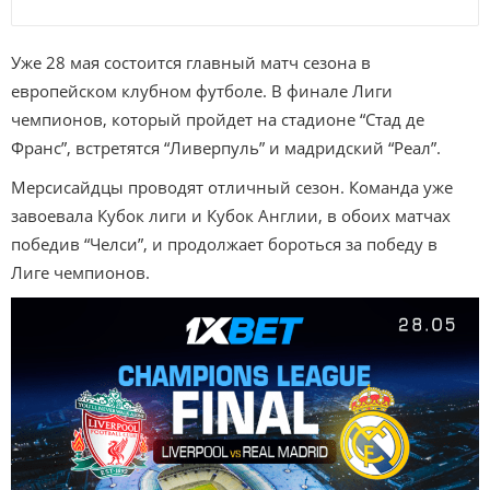
Уже 28 мая состоится главный матч сезона в
европейском клубном футболе. В финале Лиги
чемпионов, который пройдет на стадионе “Стад де
Франс”, встретятся “Ливерпуль” и мадридский “Реал”.
Мерсисайдцы проводят отличный сезон. Команда уже
завоевала Кубок лиги и Кубок Англии, в обоих матчах
победив “Челси”, и продолжает бороться за победу в
Лиге чемпионов.