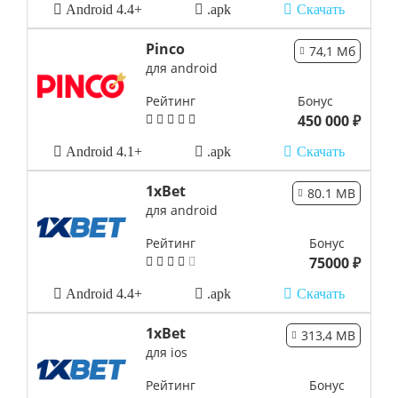
Android 4.4+
.apk
Скачать
Pinco
74,1 Мб
для android
Рейтинг
Бонус
450 000 ₽
Android 4.1+
.apk
Скачать
1xBet
80.1 MB
для android
Рейтинг
Бонус
75000 ₽
Android 4.4+
.apk
Скачать
1xBet
313,4 MB
для ios
Рейтинг
Бонус