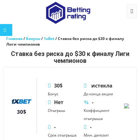
Togg
Главная
/
Бонусы
/
1xBet
/
Ставка без риска до $30 к финалу
Лиги чемпионов
Ставка без риска до $30 к финалу Лиги
чемпионов
30$
истекла
Бонус
До конца акции
Нет
-
Отыгрыш
Коэффициент
30$
отыгрыша
-
-
Срок отыгрыша
Мин. депозит