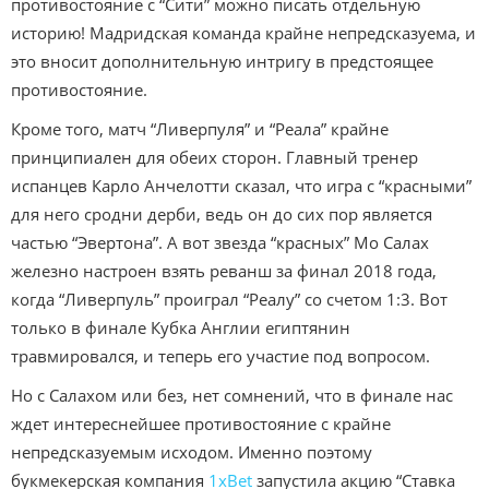
противостояние с “Сити” можно писать отдельную
историю! Мадридская команда крайне непредсказуема, и
это вносит дополнительную интригу в предстоящее
противостояние.
Кроме того, матч “Ливерпуля” и “Реала” крайне
принципиален для обеих сторон. Главный тренер
испанцев Карло Анчелотти сказал, что игра с “красными”
для него сродни дерби, ведь он до сих пор является
частью “Эвертона”. А вот звезда “красных” Мо Салах
железно настроен взять реванш за финал 2018 года,
когда “Ливерпуль” проиграл “Реалу” со счетом 1:3. Вот
только в финале Кубка Англии египтянин
травмировался, и теперь его участие под вопросом.
Но с Салахом или без, нет сомнений, что в финале нас
ждет интереснейшее противостояние с крайне
непредсказуемым исходом. Именно поэтому
букмекерская компания
1xBet
запустила акцию “Ставка